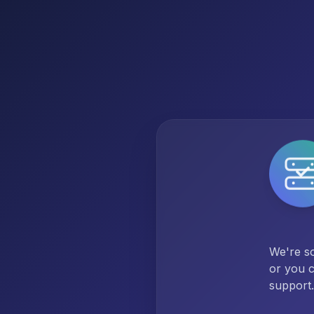
We're so
or you c
support.