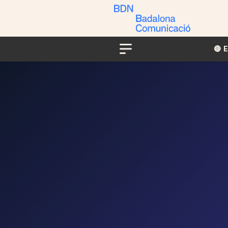
🔴​​
Menu