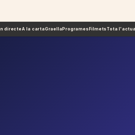
 En directe
A la carta
Graella
Programes
Filmets
Tota l'actua