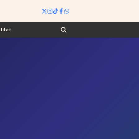
Search
litat