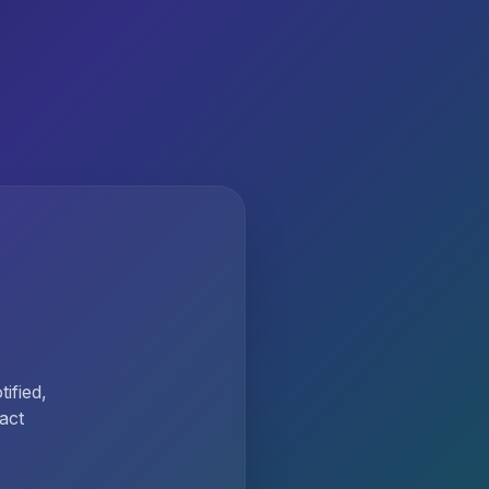
ified,
act