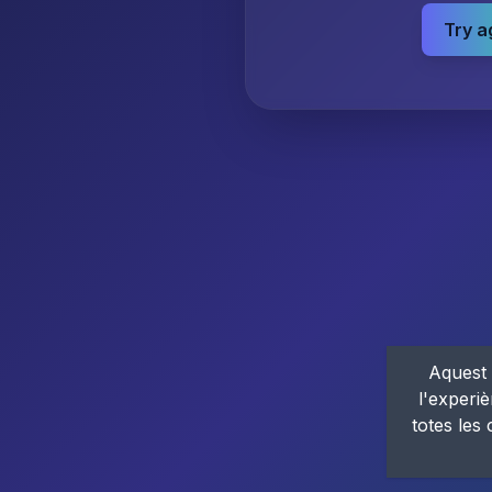
Try a
Aquest 
l'experiè
totes les