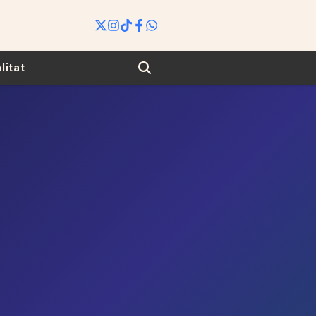
Search
litat