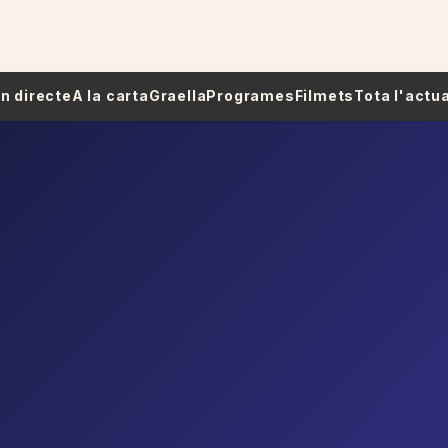
 En directe
A la carta
Graella
Programes
Filmets
Tota l'actua