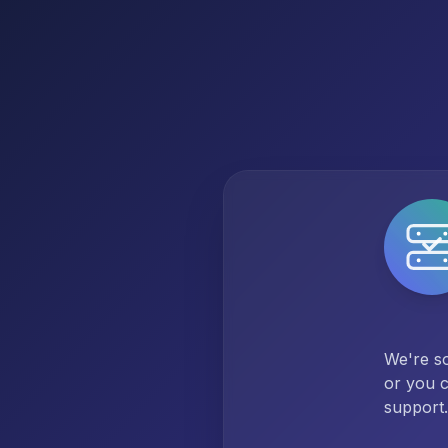
We're so
or you c
support.