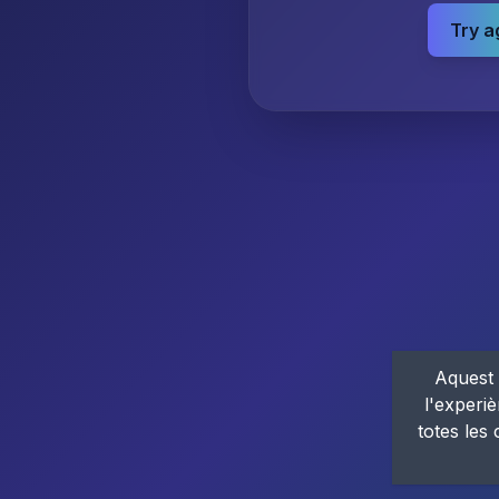
Try a
Aquest 
l'experiè
totes les