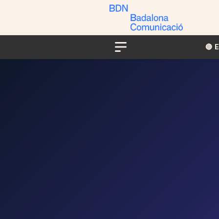
🔴​​
Menu