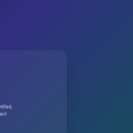
ified,
act