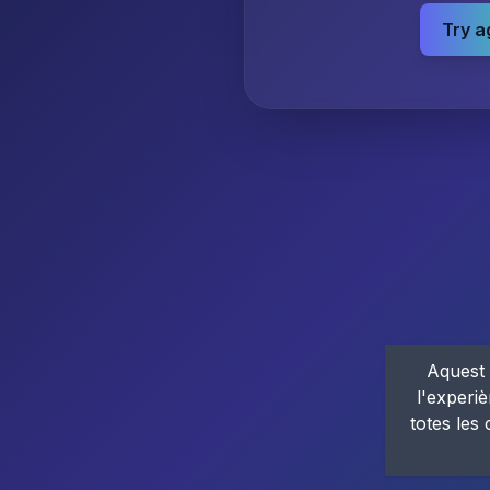
Try a
Aquest 
l'experiè
totes les