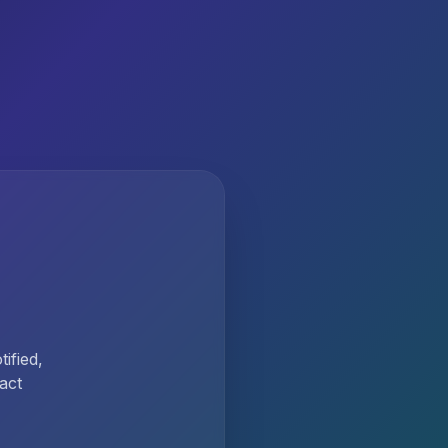
ified,
act