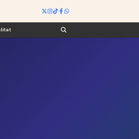
Search
litat