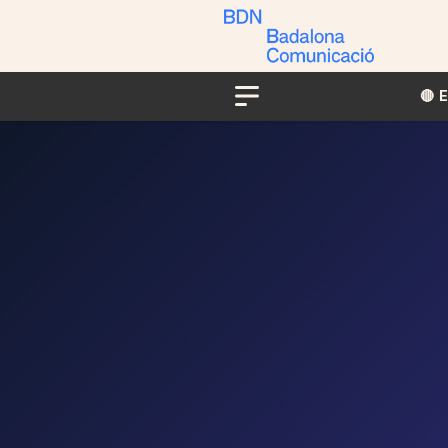
🔴​​
Menu