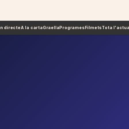
 En directe
A la carta
Graella
Programes
Filmets
Tota l'actua