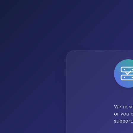
We're so
or you c
support.