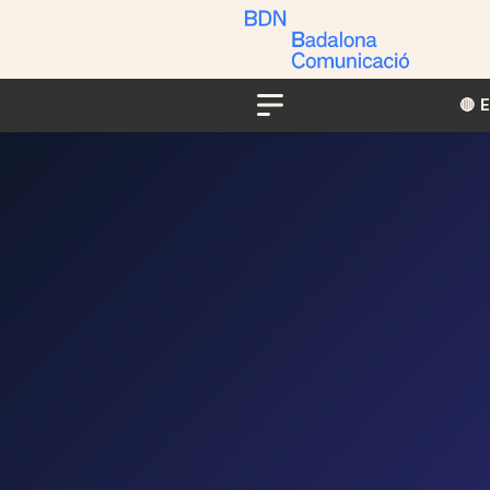
🔴​​
Menu