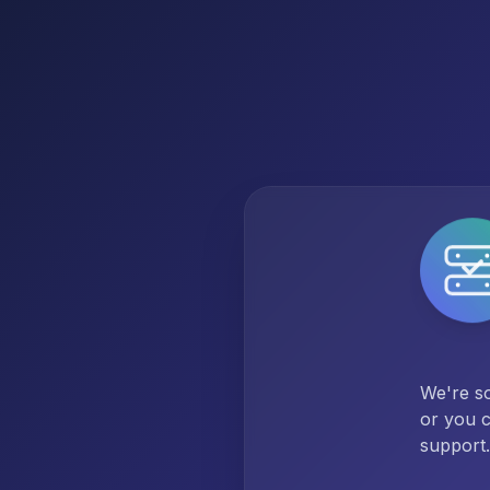
We're so
or you c
support.