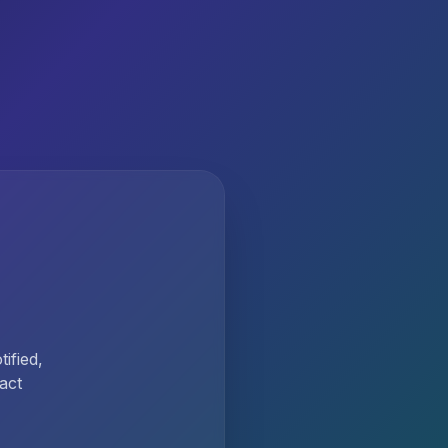
ified,
act