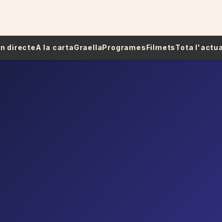
 En directe
A la carta
Graella
Programes
Filmets
Tota l'actua