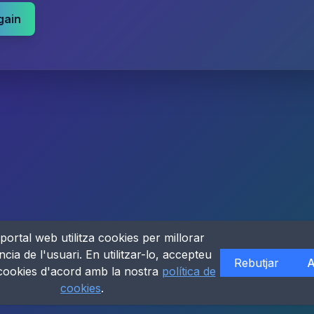
gain
portal web utilitza cookies per millorar
ncia de l'usuari. En utilitzar-lo, accepteu
Rebutjar
A
 cookies d'acord amb la nostra
política de
cookies
.