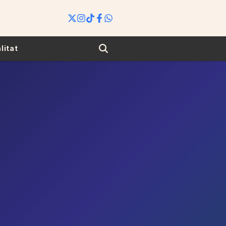
Search
litat