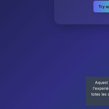
Try a
Aquest 
l'experiè
totes les