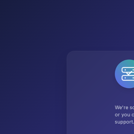
We're so
or you c
support.