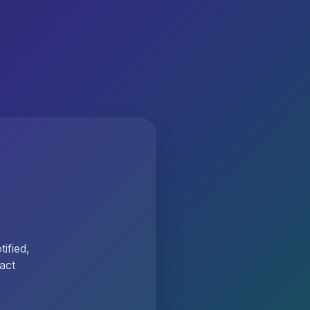
ified,
act