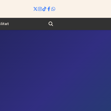
Search
litat