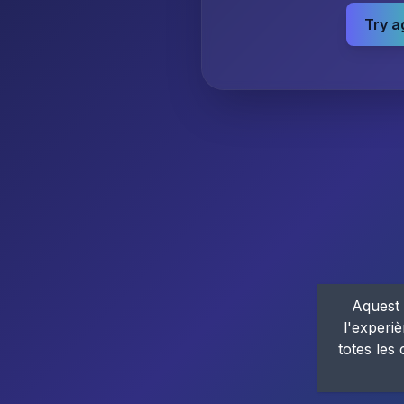
Try a
Aquest 
l'experiè
totes les