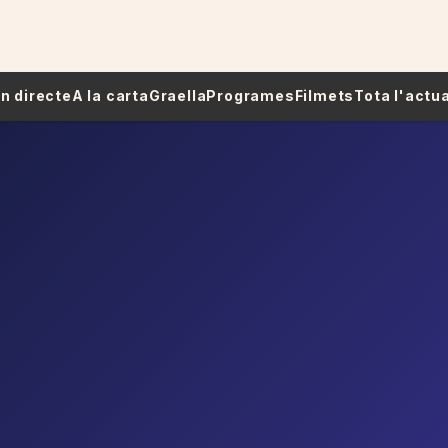
 En directe
A la carta
Graella
Programes
Filmets
Tota l'actua