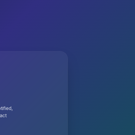
ified,
act