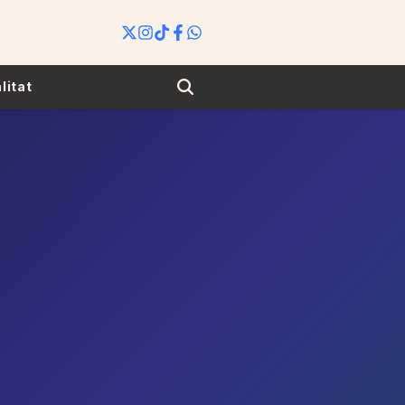
Search
litat