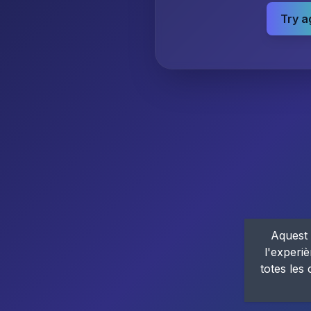
Try a
Aquest 
l'experiè
totes les