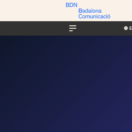
🔴​​
Menu