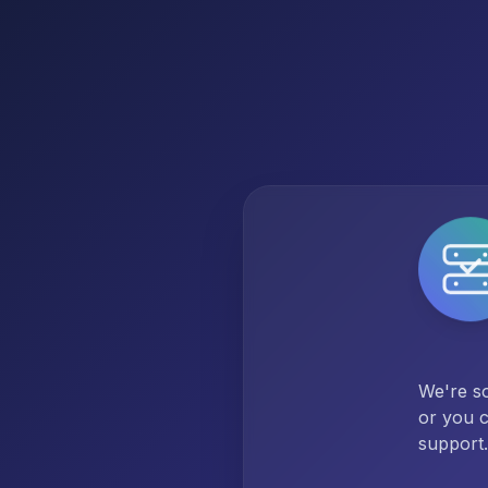
We're so
or you c
support.