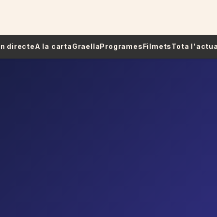
 En directe
A la carta
Graella
Programes
Filmets
Tota l'actua