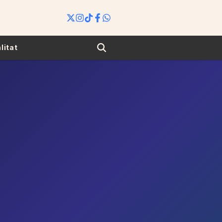
Search
litat