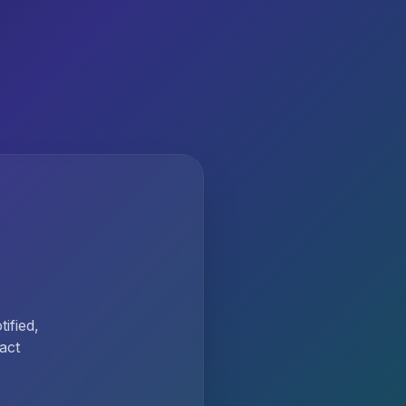
ified,
act