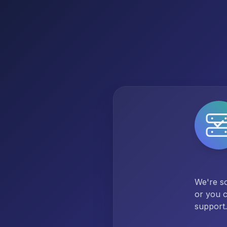
We're so
or you c
support.