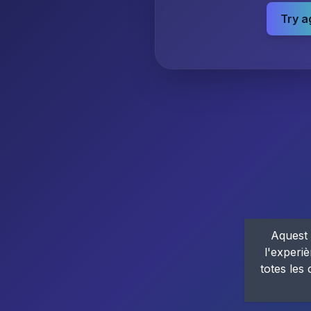
Try a
Aquest 
l'experiè
totes les