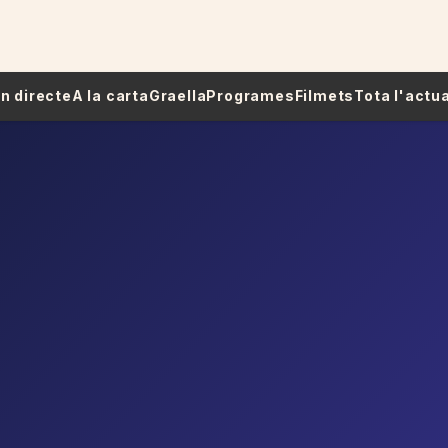
 En directe
A la carta
Graella
Programes
Filmets
Tota l'actua