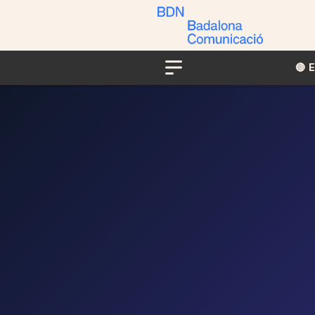
🔴​​
Menu