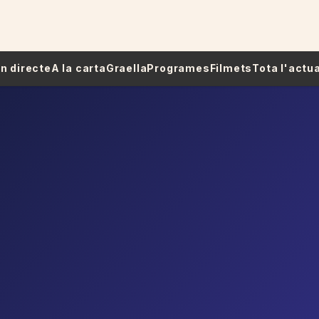
 En directe
A la carta
Graella
Programes
Filmets
Tota l'actua