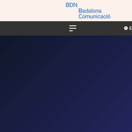
🔴​​
Menu