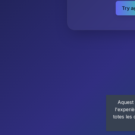
Try a
Aquest 
l'experiè
totes les