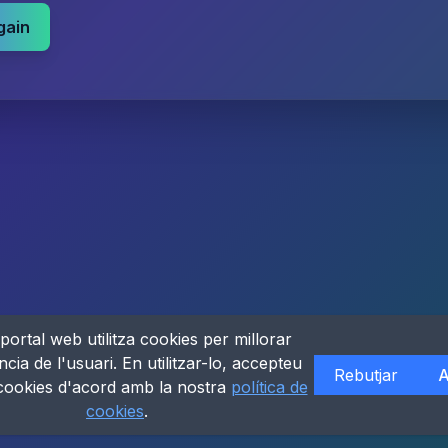
gain
portal web utilitza cookies per millorar
ncia de l'usuari. En utilitzar-lo, accepteu
Rebutjar
A
 cookies d'acord amb la nostra
política de
cookies
.