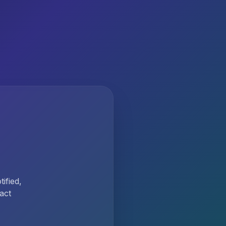
ified,
act