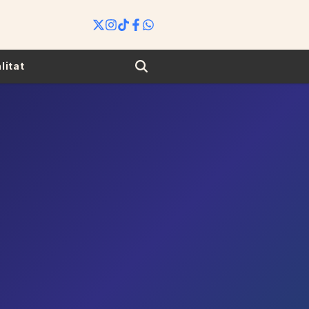
Search
litat