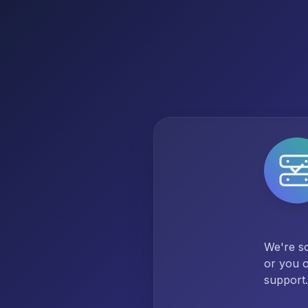
We're so
or you c
support.