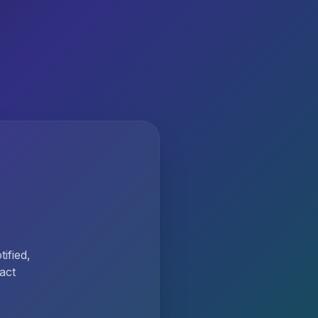
ified,
act