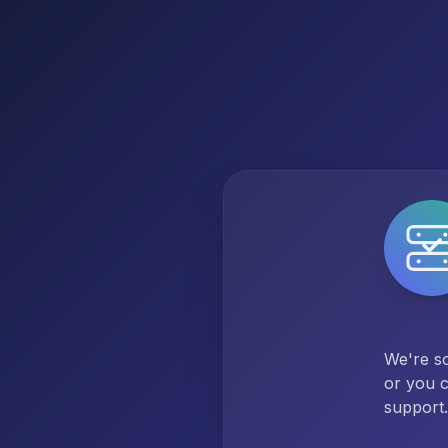
We're so
or you c
support.