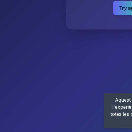
Try a
Aquest 
l'experiè
totes les