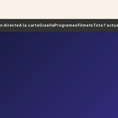
 En directe
A la carta
Graella
Programes
Filmets
Tota l'actua