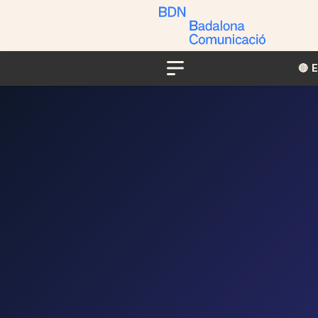
🔴​​
Menu