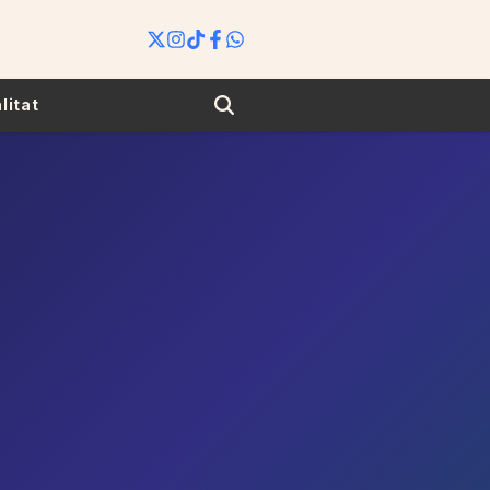
Search
litat