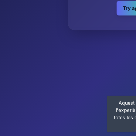
Try a
Aquest 
l'experiè
totes les