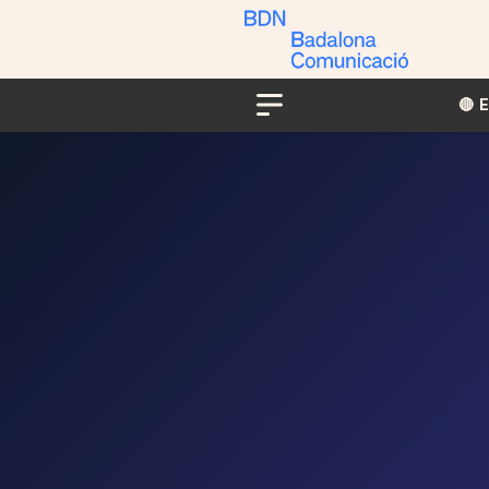
🔴​​
Menu