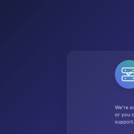
We're so
or you c
support.