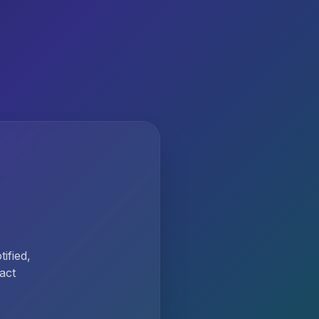
ified,
act