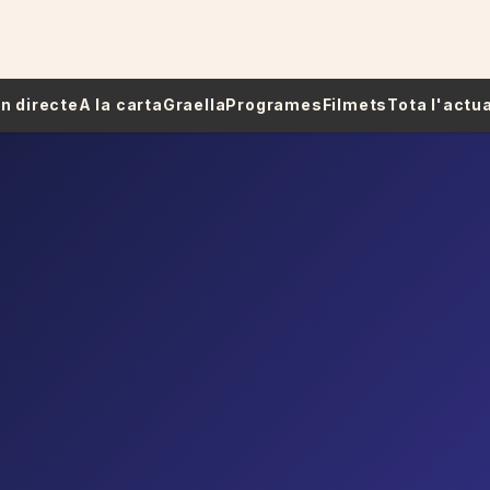
 En directe
A la carta
Graella
Programes
Filmets
Tota l'actua