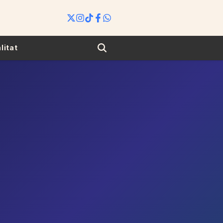
Search
litat