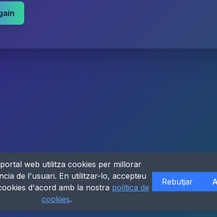
gain
portal web utilitza cookies per millorar
ncia de l'usuari. En utilitzar-lo, accepteu
Rebutjar
A
 cookies d'acord amb la nostra
política de
cookies
.