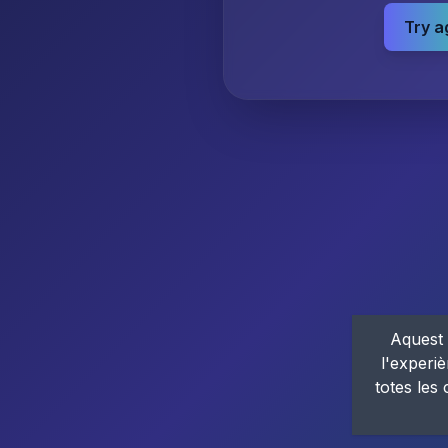
Try a
Aquest 
l'experiè
totes les