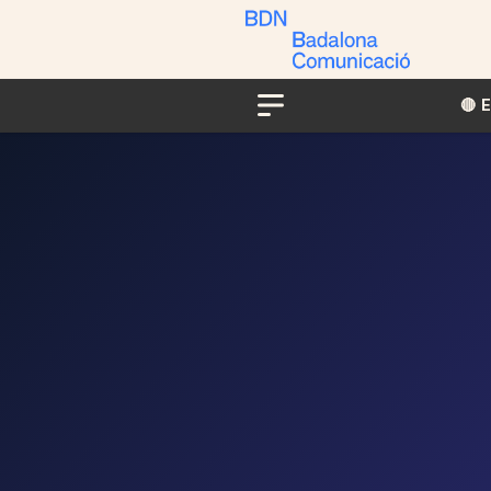
🔴​​
Menu