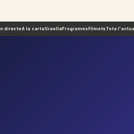
 En directe
A la carta
Graella
Programes
Filmets
Tota l'actua