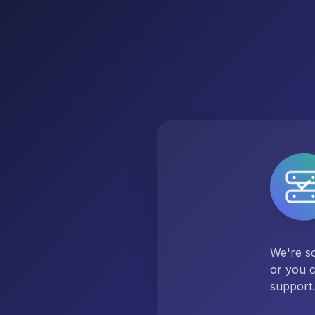
We're so
or you c
support.