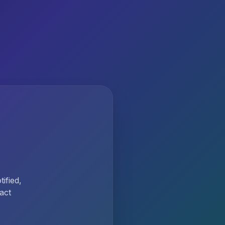
ified,
act