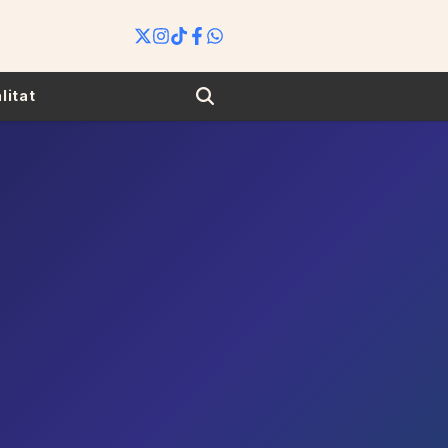
Search
litat