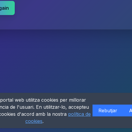
gain
portal web utilitza cookies per millorar
ncia de l'usuari. En utilitzar-lo, accepteu
Rebutjar
A
 cookies d'acord amb la nostra
política de
cookies
.