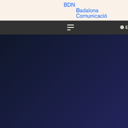
🔴​​
Menu