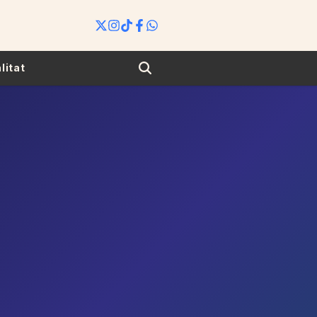
Search
litat