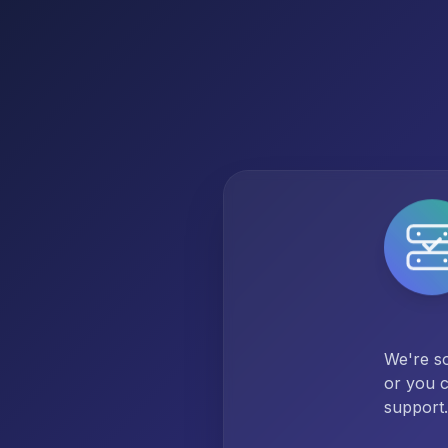
We're so
or you c
support.