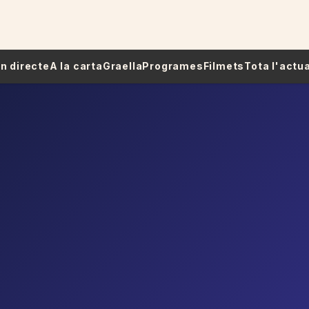
 En directe
A la carta
Graella
Programes
Filmets
Tota l'actua