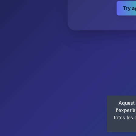
Try a
Aquest 
l'experiè
totes les