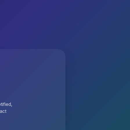
ified,
act