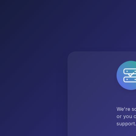
We're so
or you c
support.