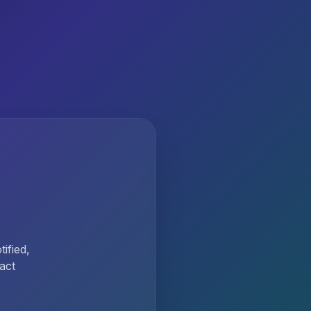
ified,
act