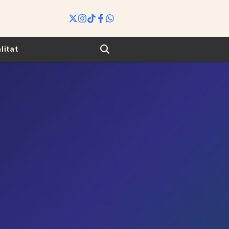
Search
litat