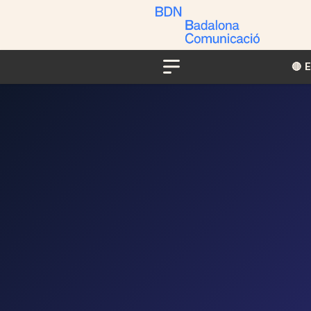
🔴​​
Menu