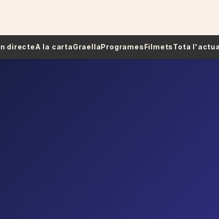
 En directe
A la carta
Graella
Programes
Filmets
Tota l'actua