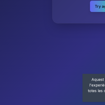
Try a
Aquest 
l'experiè
totes les