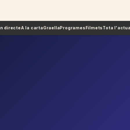
 En directe
A la carta
Graella
Programes
Filmets
Tota l'actua