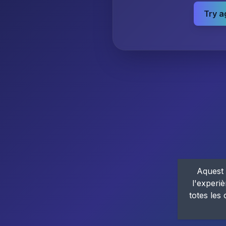
Try a
Aquest 
l'experiè
totes les