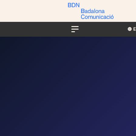
🔴​​
Menu