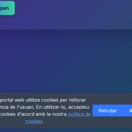
gain
portal web utilitza cookies per millorar
ncia de l'usuari. En utilitzar-lo, accepteu
Rebutjar
A
 cookies d'acord amb la nostra
política de
cookies
.