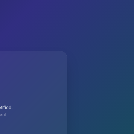
ified,
act