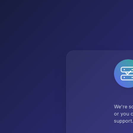
We're so
or you c
support.