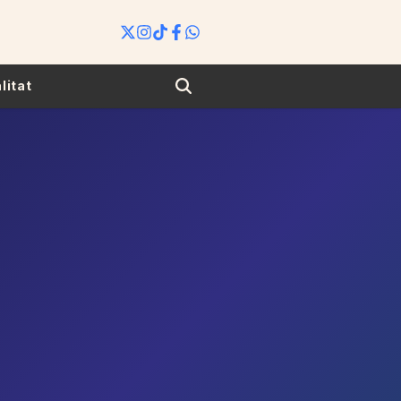
Search
litat