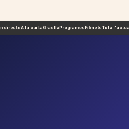
 En directe
A la carta
Graella
Programes
Filmets
Tota l'actua