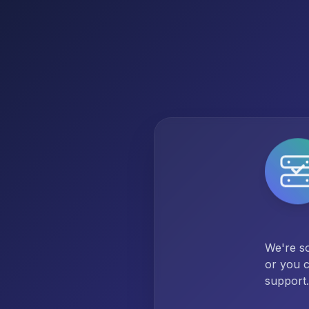
We're so
or you c
support.