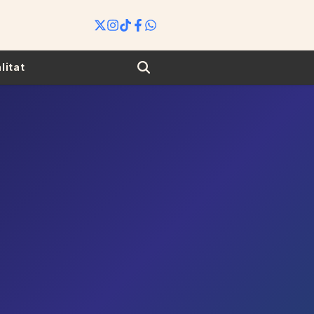
Search
litat