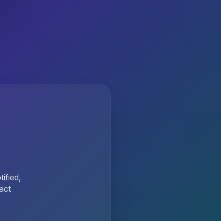
ified,
act