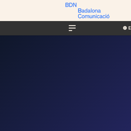
🔴​​
Menu