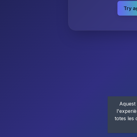
Try a
Aquest 
l'experiè
totes les