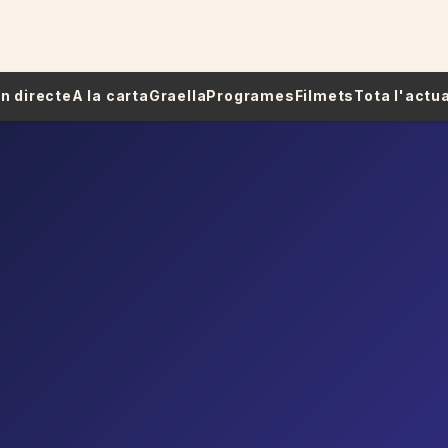
 En directe
A la carta
Graella
Programes
Filmets
Tota l'actua