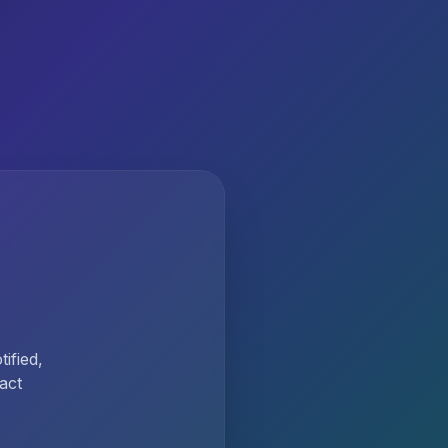
ified,
act