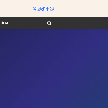
Search
litat