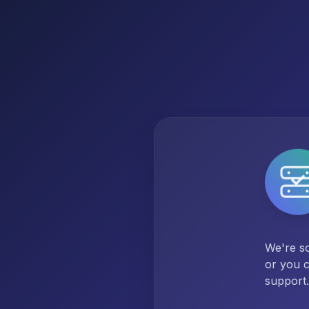
We're so
or you c
support.