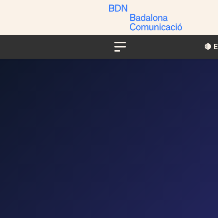
🔴​​
Menu