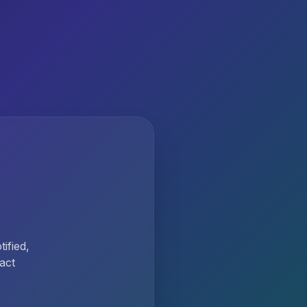
ified,
act