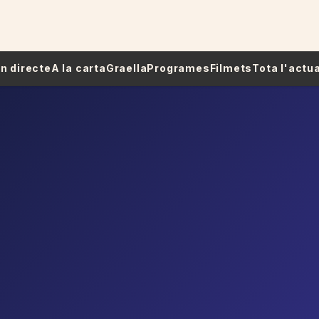
 En directe
A la carta
Graella
Programes
Filmets
Tota l'actua