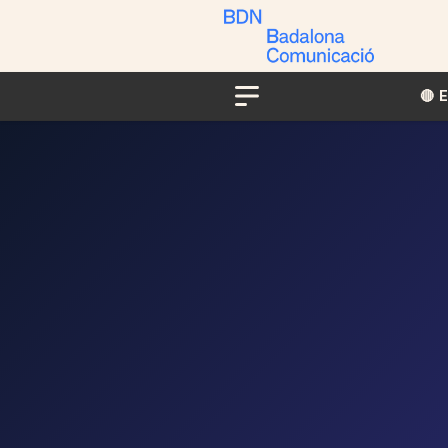
🔴​​
Menu