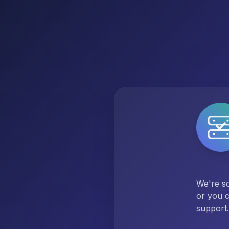
We're so
or you c
support.