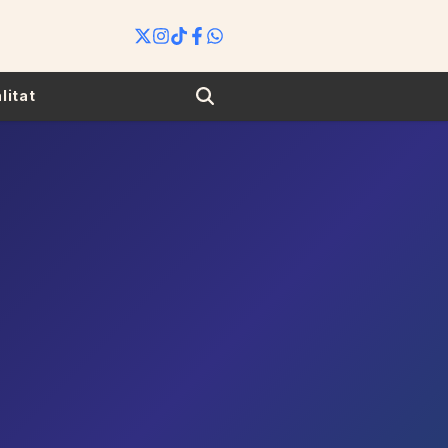
Search
litat