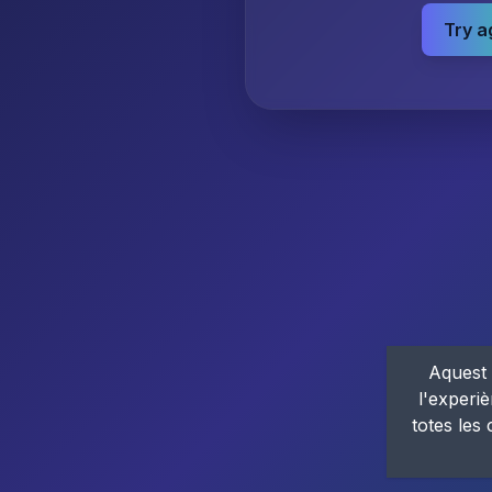
Try a
Aquest 
l'experiè
totes les