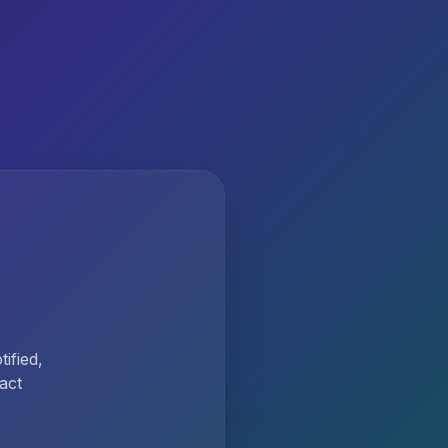
ified,
act