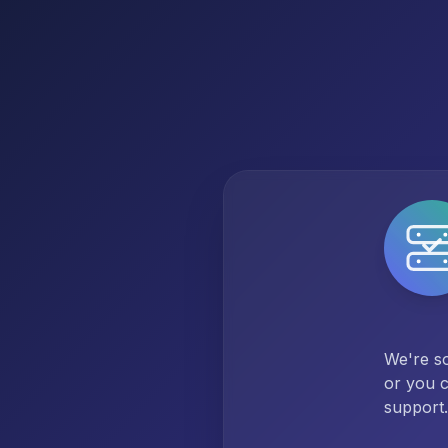
We're so
or you c
support.