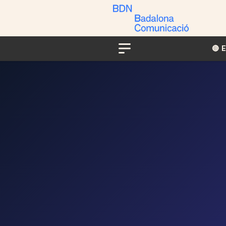
🔴​​
Menu