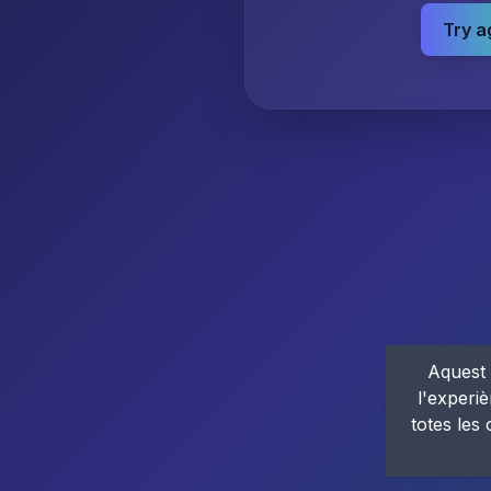
Try a
Aquest 
l'experiè
totes les