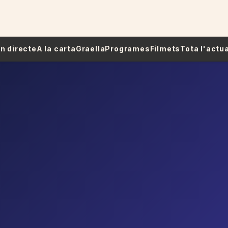
 En directe
A la carta
Graella
Programes
Filmets
Tota l'actua