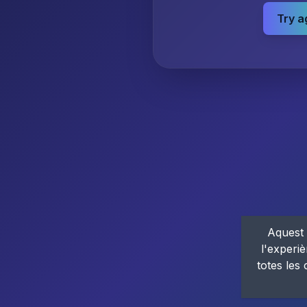
Try a
Aquest 
l'experiè
totes les