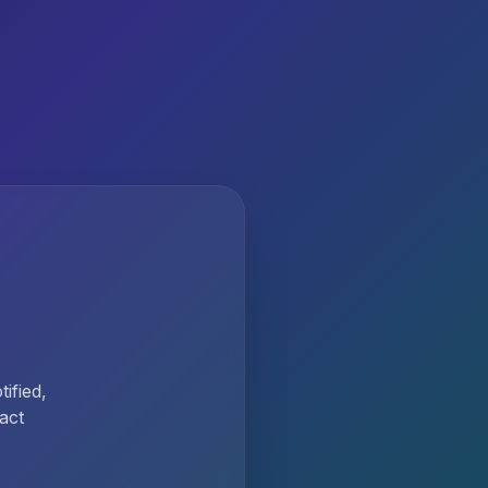
ified,
act