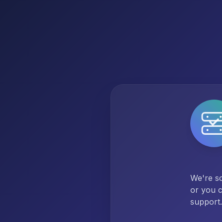
We're so
or you c
support.