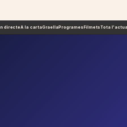
 En directe
A la carta
Graella
Programes
Filmets
Tota l'actua