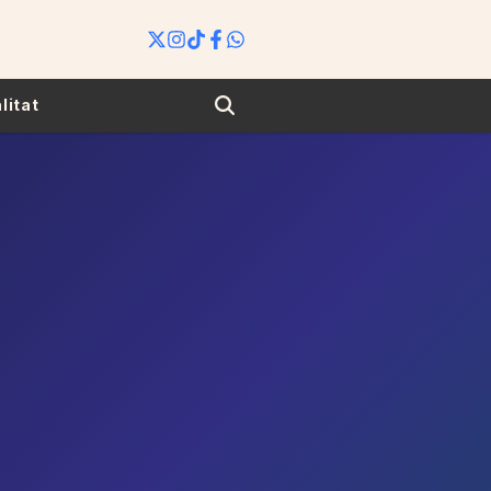
Search
litat