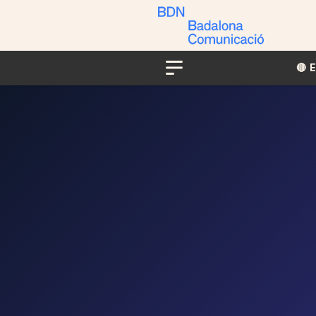
🔴​​
Menu