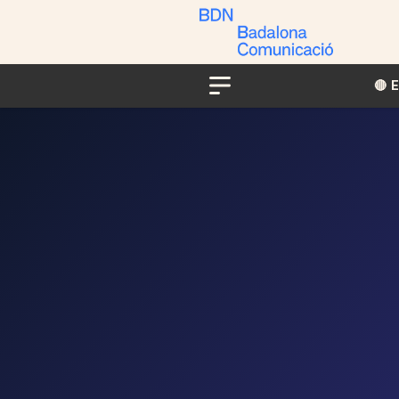
🔴​​
Menu