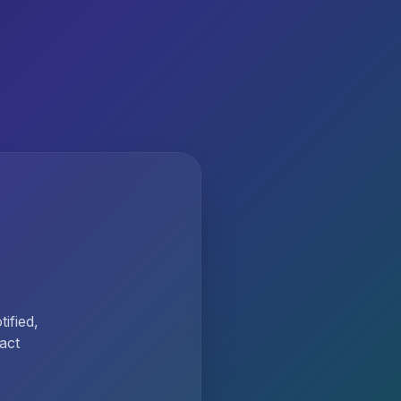
ified,
act