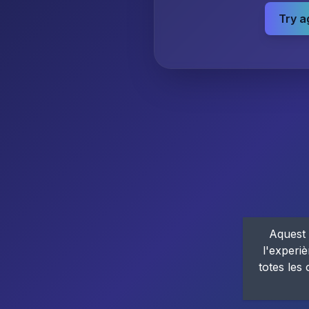
Try a
Aquest 
l'experiè
totes les