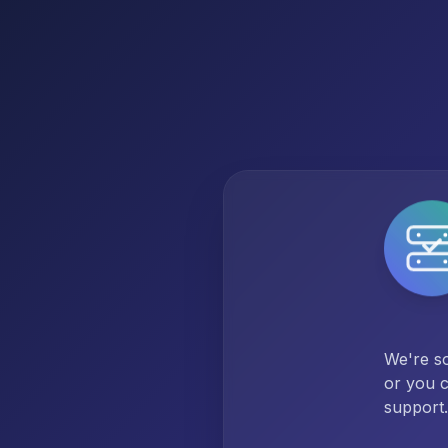
We're so
or you c
support.