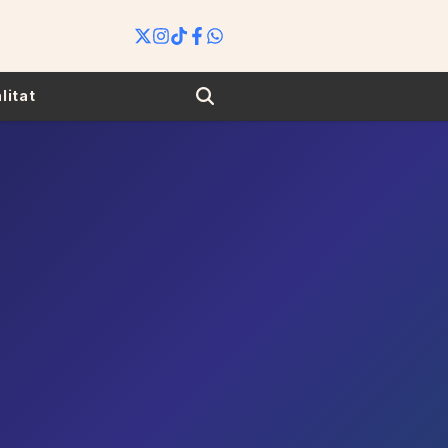
Search
litat