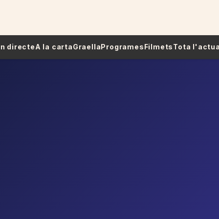
 En directe
A la carta
Graella
Programes
Filmets
Tota l'actua