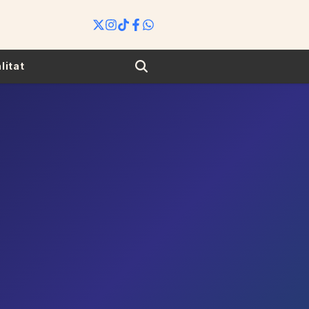
Search
litat