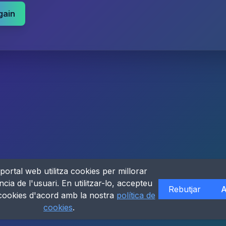
gain
portal web utilitza cookies per millorar
ncia de l'usuari. En utilitzar-lo, accepteu
Rebutjar
A
 cookies d'acord amb la nostra
política de
cookies
.