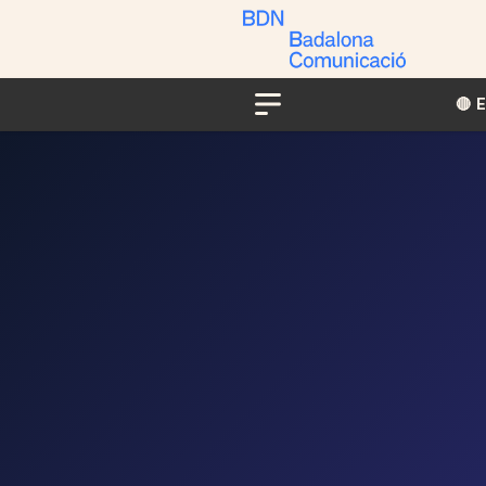
🔴​​
Menu