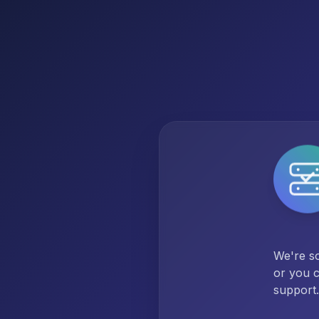
We're so
or you c
support.