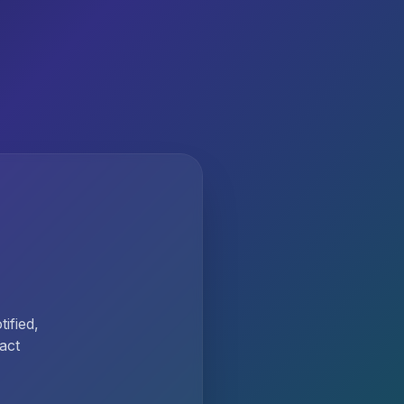
ified,
act