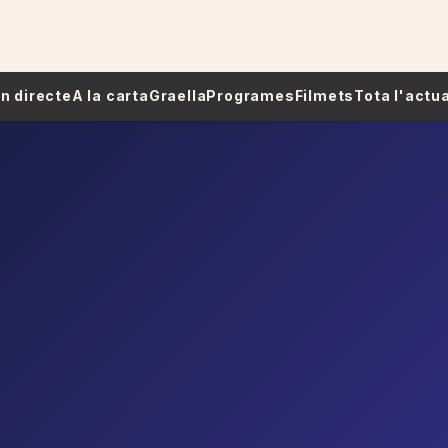
 En directe
A la carta
Graella
Programes
Filmets
Tota l'actua