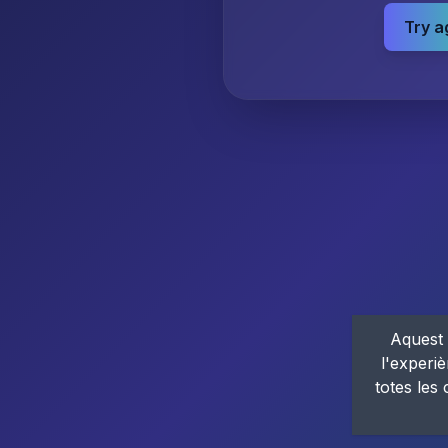
Try a
Aquest 
l'experiè
totes les