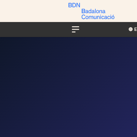
🔴​​
Menu