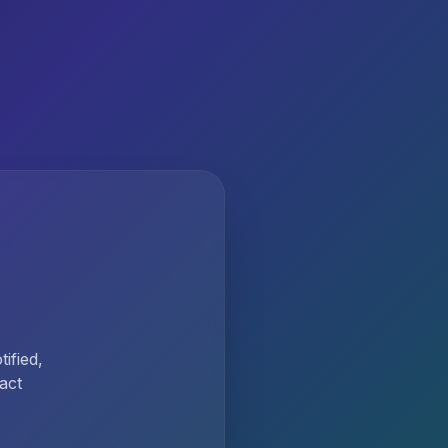
ified,
act