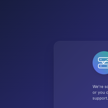
We're so
or you c
support.