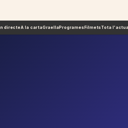
 En directe
A la carta
Graella
Programes
Filmets
Tota l'actua