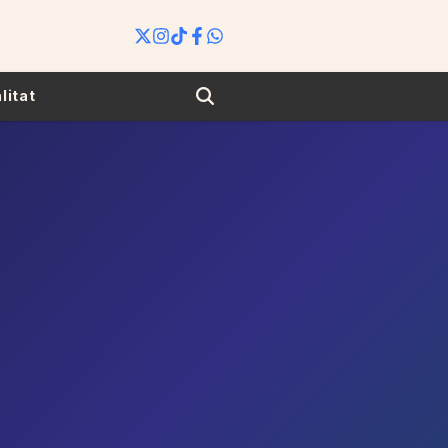
Search
litat