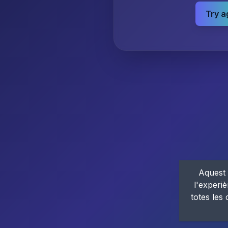
Try a
Aquest 
l'experiè
totes les