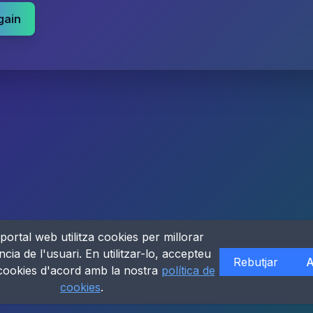
gain
portal web utilitza cookies per millorar
ncia de l'usuari. En utilitzar-lo, accepteu
Rebutjar
A
 cookies d'acord amb la nostra
política de
cookies
.