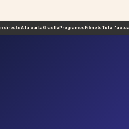
 En directe
A la carta
Graella
Programes
Filmets
Tota l'actua