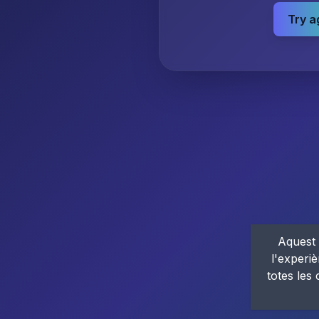
Try a
Aquest 
l'experiè
totes les