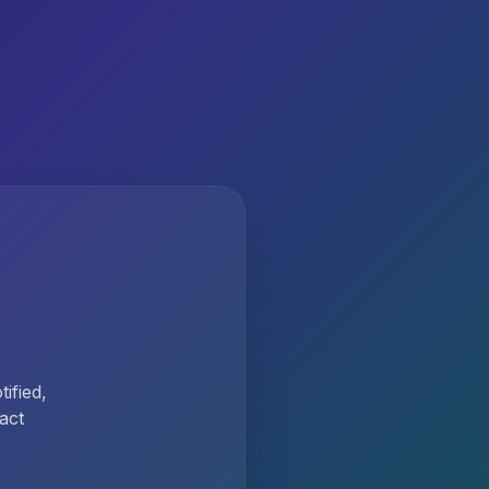
ified,
act