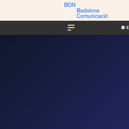
🔴​​
Menu