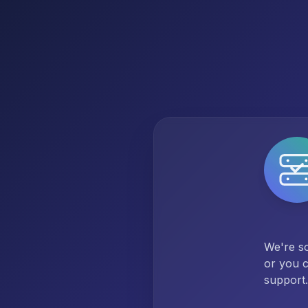
We're so
or you c
support.