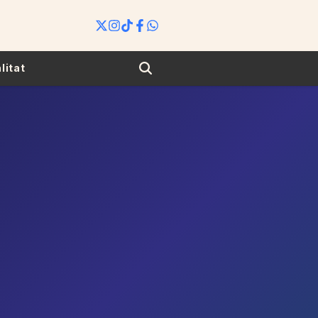
Search
litat