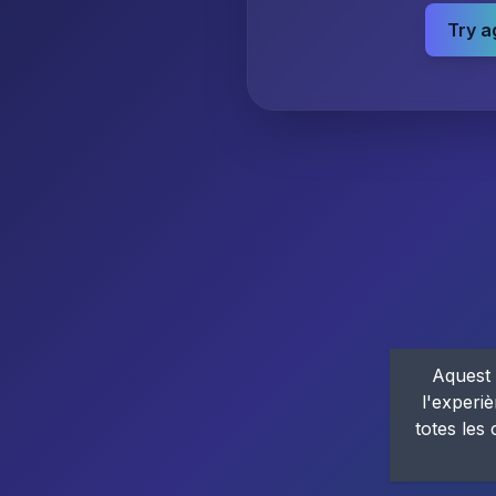
Try a
Aquest 
l'experiè
totes les