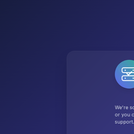
We're so
or you c
support.