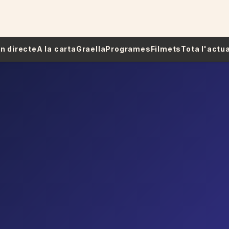
 En directe
A la carta
Graella
Programes
Filmets
Tota l'actua