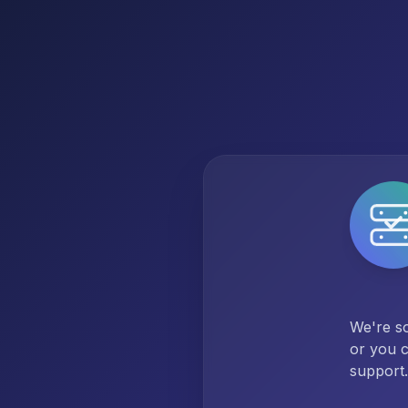
We're so
or you c
support.