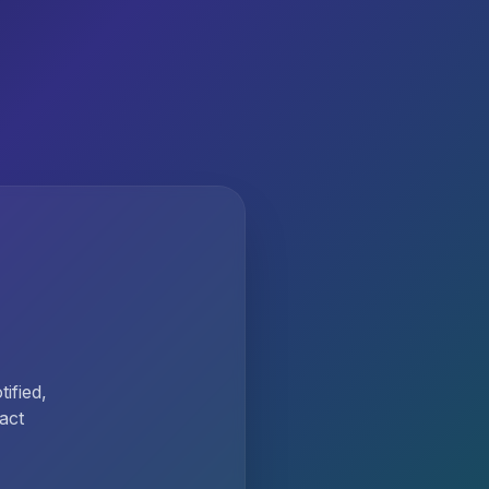
ified,
act