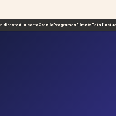
 En directe
A la carta
Graella
Programes
Filmets
Tota l'actua