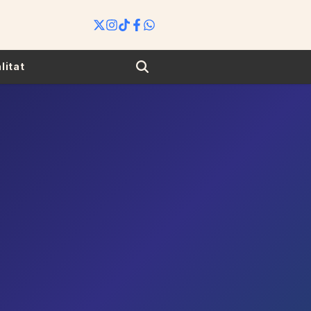
Search
litat