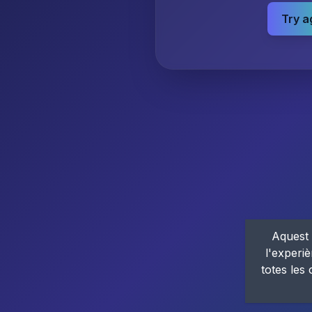
Try a
Aquest 
l'experiè
totes les