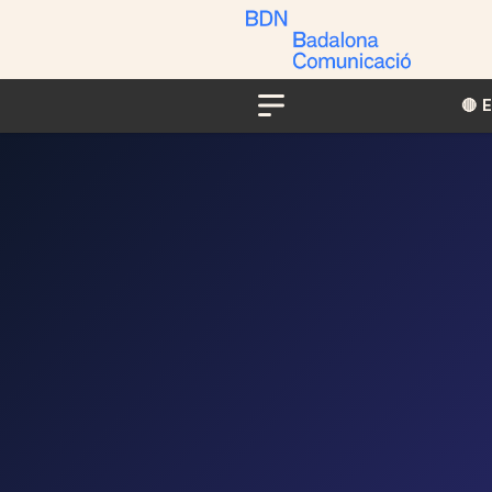
🔴​​
Menu