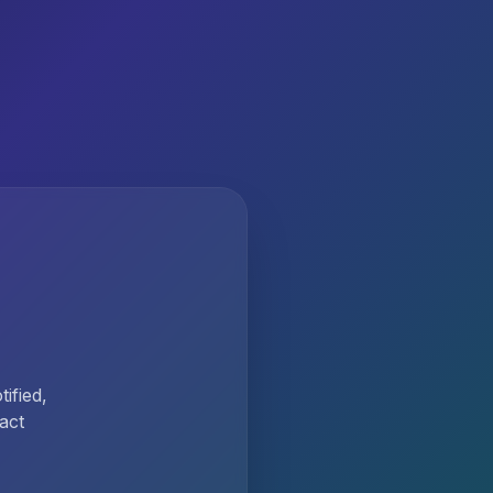
ified,
act