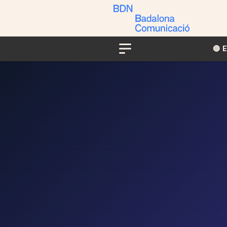
🔴​​
Menu