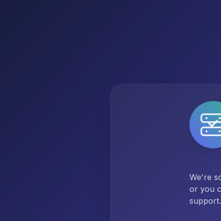
We're so
or you c
support.