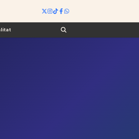
Search
litat