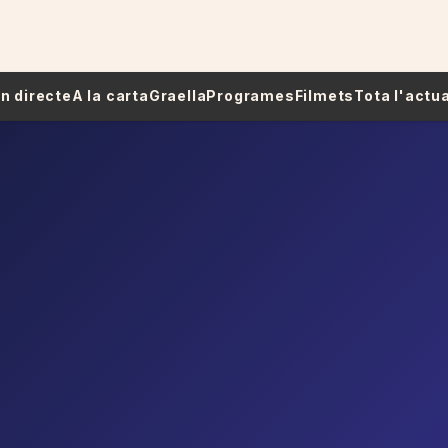
 En directe
A la carta
Graella
Programes
Filmets
Tota l'actua