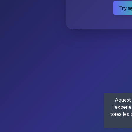
Try a
Aquest 
l'experiè
totes les