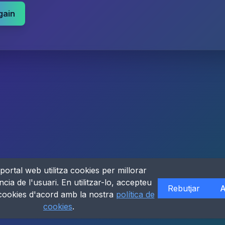
gain
portal web utilitza cookies per millorar
ncia de l'usuari. En utilitzar-lo, accepteu
Rebutjar
A
 cookies d'acord amb la nostra
política de
cookies
.