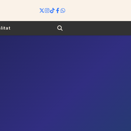
Search
litat