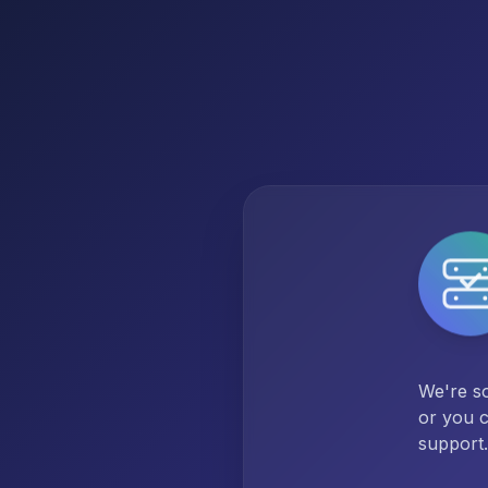
We're so
or you c
support.