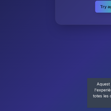
Try a
Aquest 
l'experiè
totes les