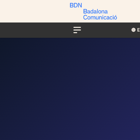
🔴​​
Menu