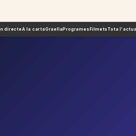
 En directe
A la carta
Graella
Programes
Filmets
Tota l'actua