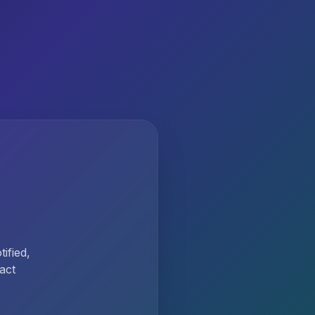
ified,
act