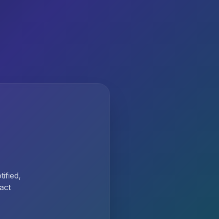
ified,
act