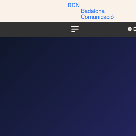
🔴​​
Menu