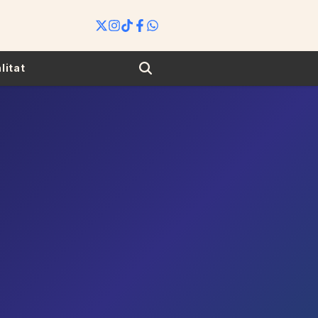
Search
litat