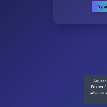
Try a
Aquest 
l'experiè
totes les