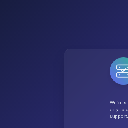
We're so
or you c
support.