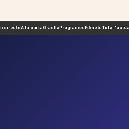
 En directe
A la carta
Graella
Programes
Filmets
Tota l'actua