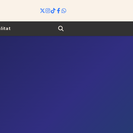
Search
litat