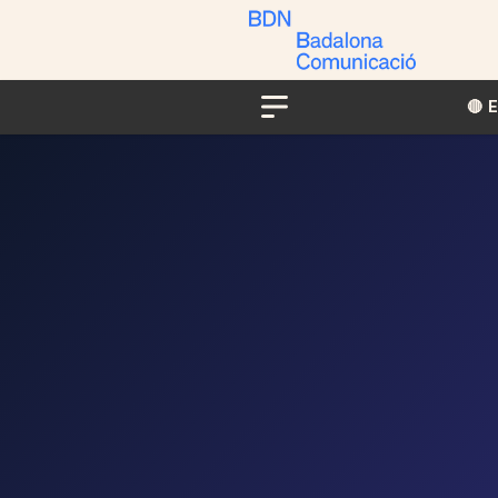
🔴​​
Menu