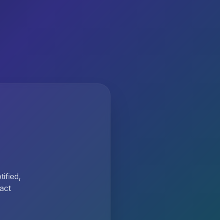
ified,
act