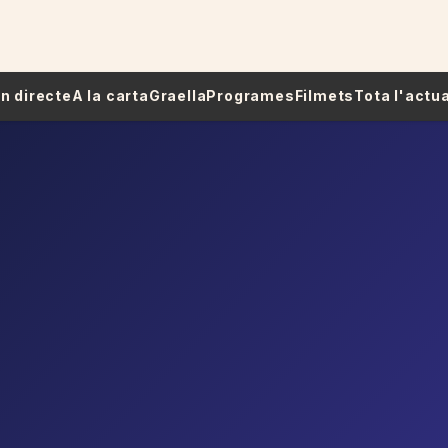
 En directe
A la carta
Graella
Programes
Filmets
Tota l'actua