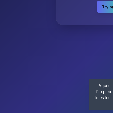
Try a
Aquest 
l'experiè
totes les