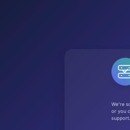
We're so
or you c
support.