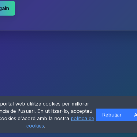
gain
portal web utilitza cookies per millorar
ncia de l'usuari. En utilitzar-lo, accepteu
Rebutjar
A
 cookies d'acord amb la nostra
política de
cookies
.