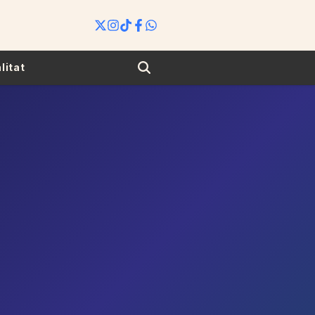
Search
litat