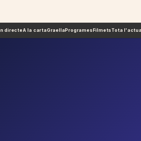
 En directe
A la carta
Graella
Programes
Filmets
Tota l'actua