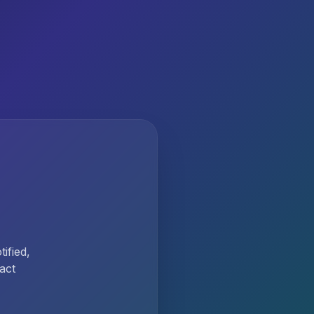
ified,
act