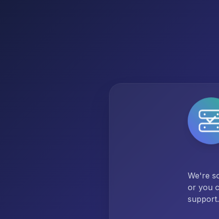
We're so
or you c
support.