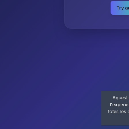
Try a
Aquest 
l'experiè
totes les