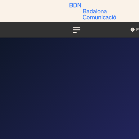
🔴​​
Menu