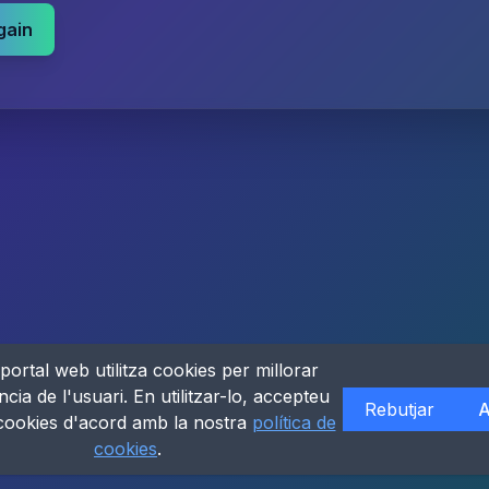
gain
portal web utilitza cookies per millorar
ncia de l'usuari. En utilitzar-lo, accepteu
Rebutjar
A
 cookies d'acord amb la nostra
política de
cookies
.