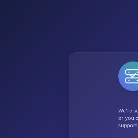
We're so
or you c
support.