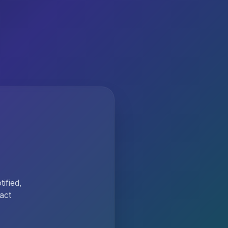
ified,
act