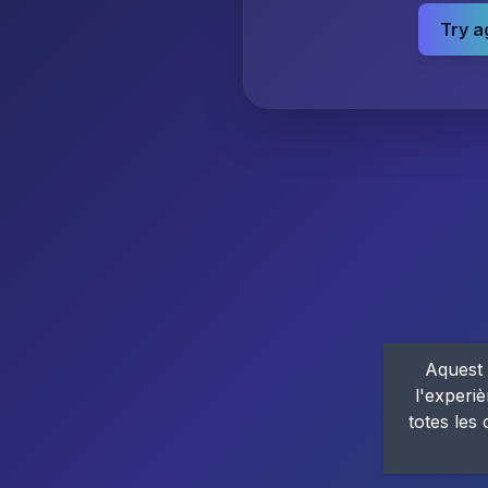
Try a
Aquest 
l'experiè
totes les