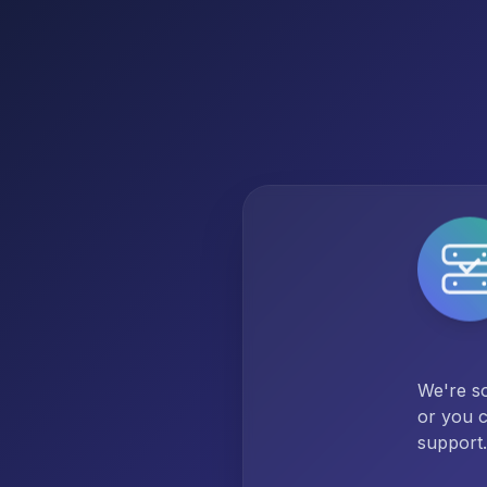
We're so
or you c
support.