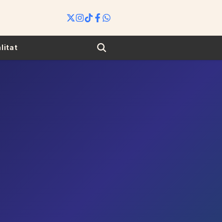
Search
litat