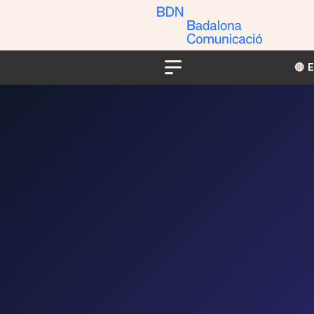
🔴​​
Menu