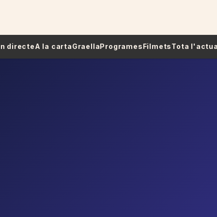
 En directe
A la carta
Graella
Programes
Filmets
Tota l'actua