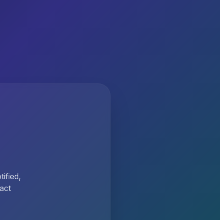
ified,
act