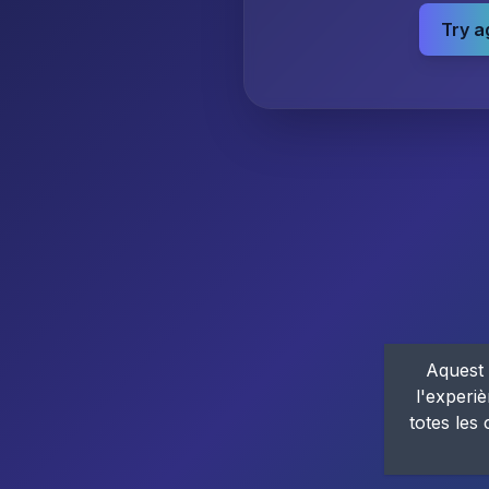
Try a
Aquest 
l'experiè
totes les