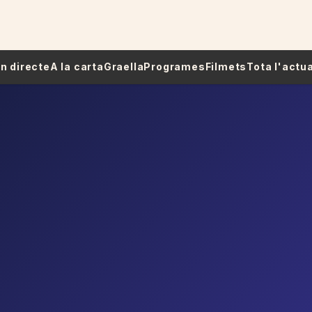
 En directe
A la carta
Graella
Programes
Filmets
Tota l'actua