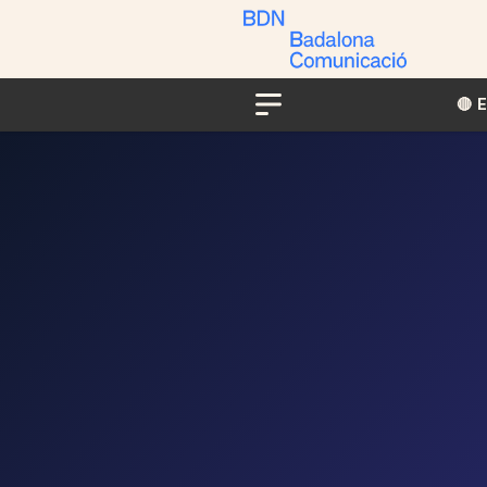
🔴​​
Menu