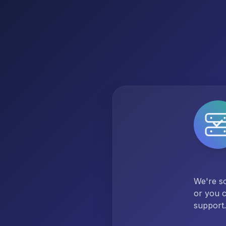
We're so
or you c
support.