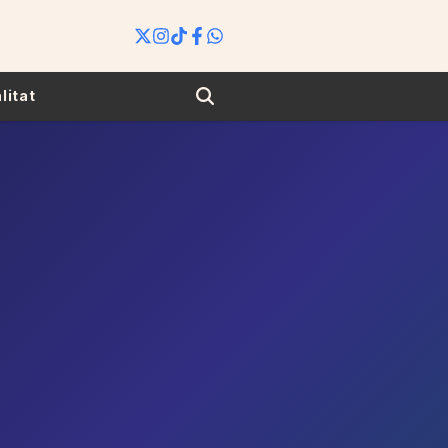
Search
litat