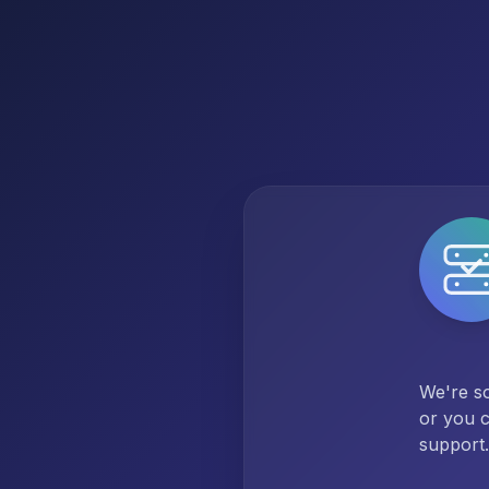
We're so
or you c
support.