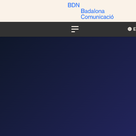
🔴​​
Menu