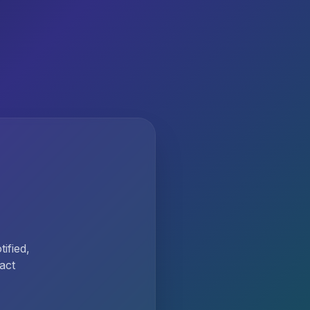
ified,
act