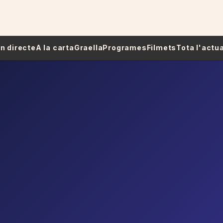
 En directe
A la carta
Graella
Programes
Filmets
Tota l'actua