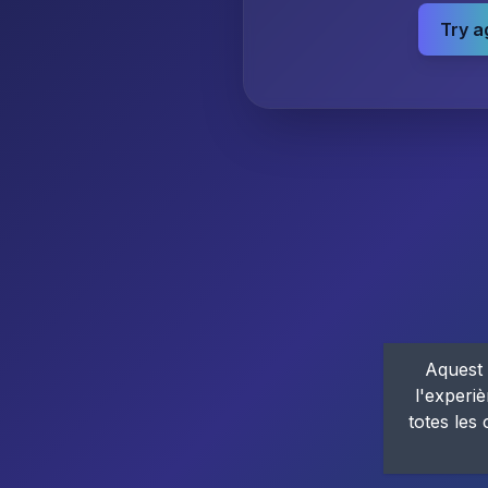
Try a
Aquest 
l'experiè
totes les