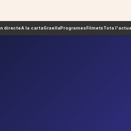
 En directe
A la carta
Graella
Programes
Filmets
Tota l'actua