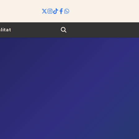
Search
litat