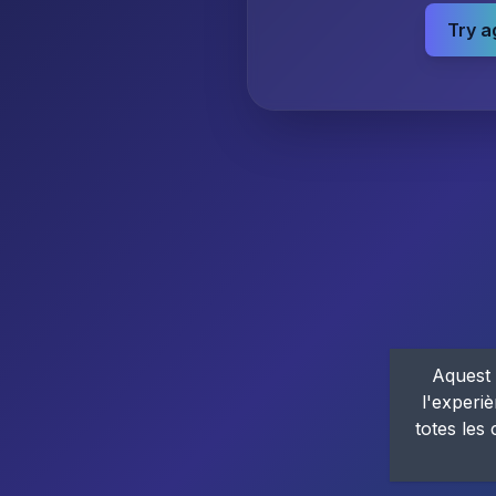
Try a
Aquest 
l'experiè
totes les