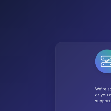
We're so
or you c
support.