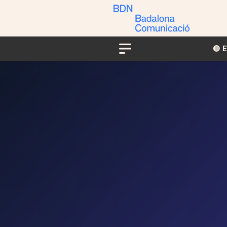
🔴​​
Menu