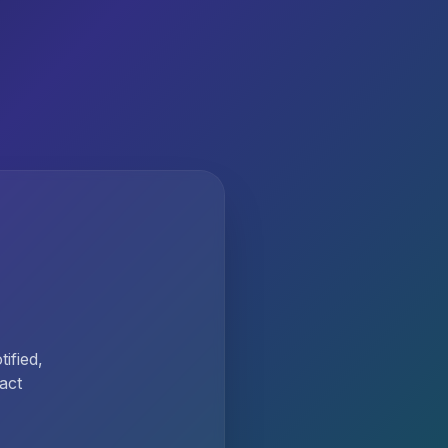
ified,
act