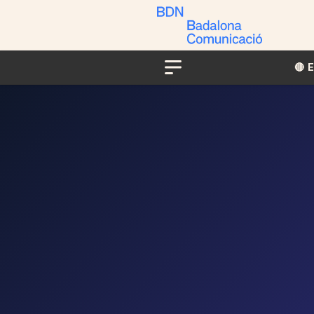
🔴​​
Menu