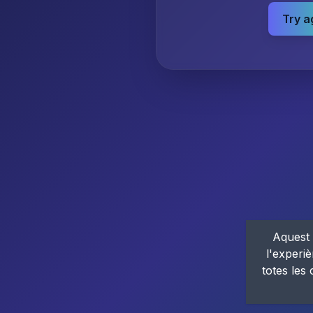
Try a
Aquest 
l'experiè
totes les