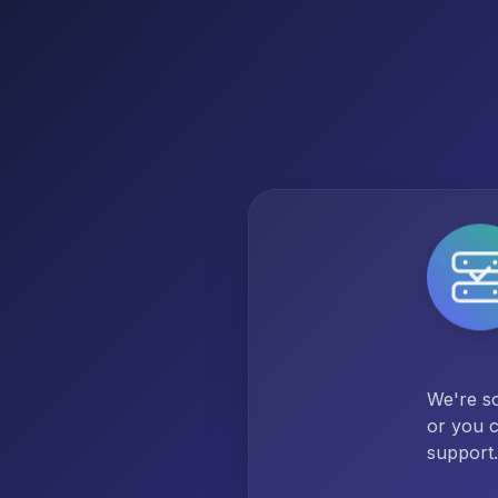
We're so
or you c
support.