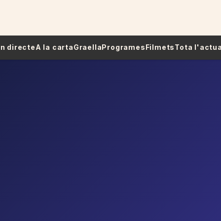
 En directe
A la carta
Graella
Programes
Filmets
Tota l'actua