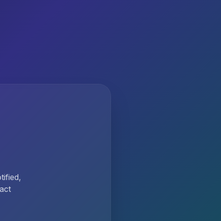
ified,
act