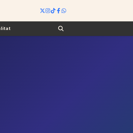
Search
litat