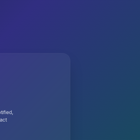
ified,
act