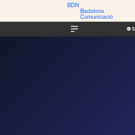
🔴​​
Menu