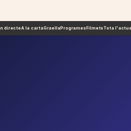
 En directe
A la carta
Graella
Programes
Filmets
Tota l'actua