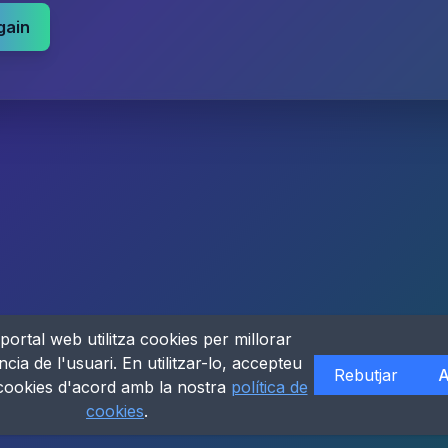
gain
portal web utilitza cookies per millorar
ncia de l'usuari. En utilitzar-lo, accepteu
Rebutjar
A
 cookies d'acord amb la nostra
política de
cookies
.