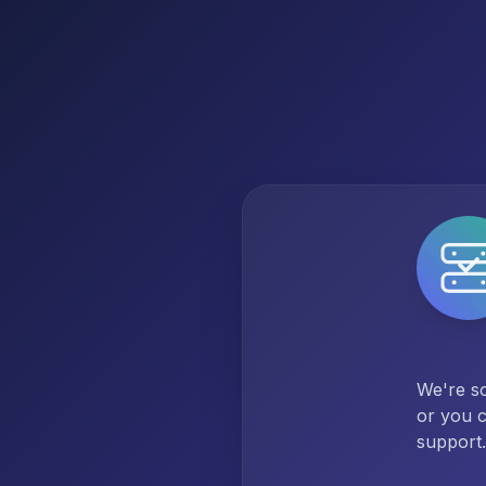
We're so
or you c
support.