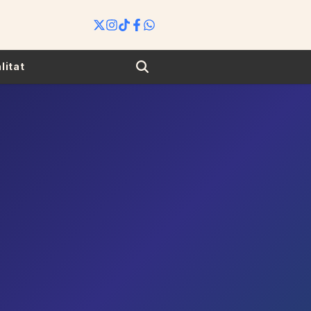
Search
litat