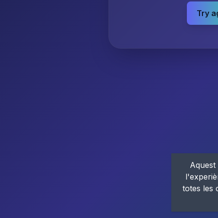
Try a
Aquest 
l'experiè
totes les