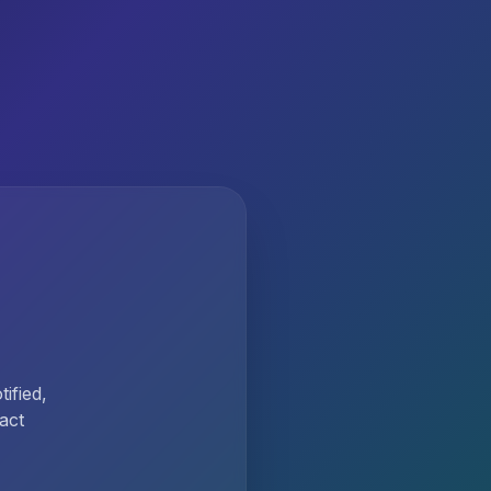
ified,
act