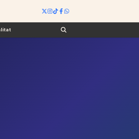
Search
litat