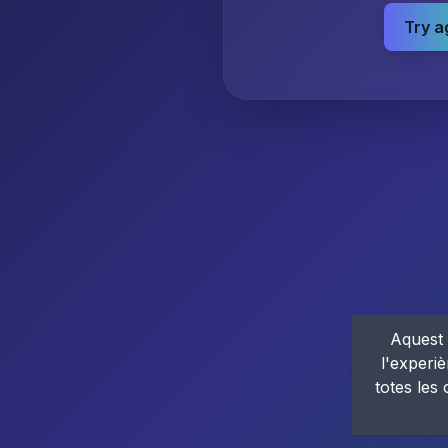
Try a
Aquest 
l'experiè
totes les