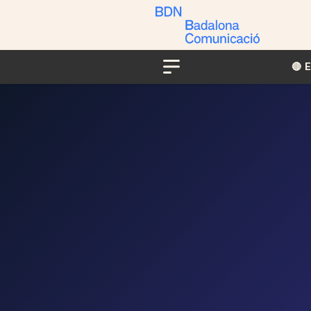
🔴​​
Menu