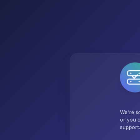
We're so
or you c
support.