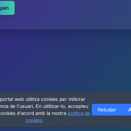
gain
portal web utilitza cookies per millorar
ncia de l'usuari. En utilitzar-lo, accepteu
Rebutjar
A
 cookies d'acord amb la nostra
política de
cookies
.