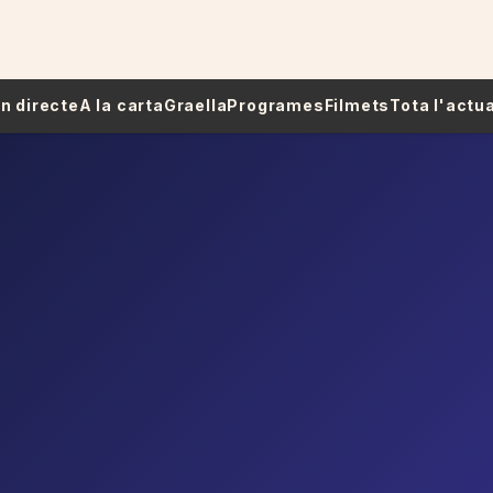
 En directe
A la carta
Graella
Programes
Filmets
Tota l'actua