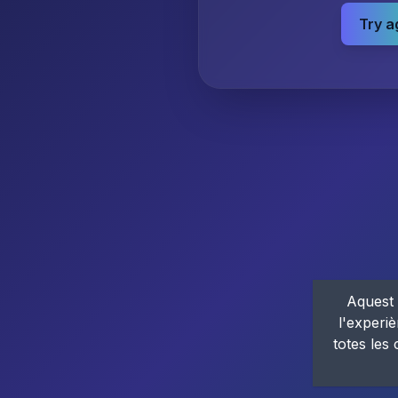
Try a
Aquest 
l'experiè
totes les