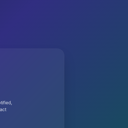
ified,
act