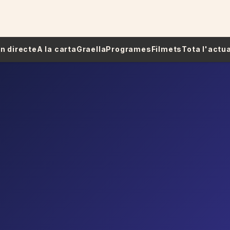
 En directe
A la carta
Graella
Programes
Filmets
Tota l'actua