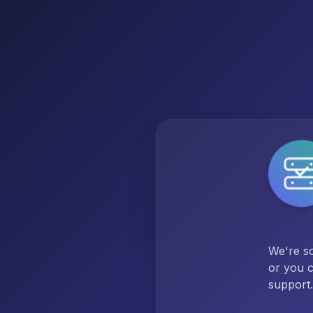
We're so
or you c
support.