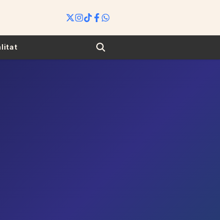
Search
litat