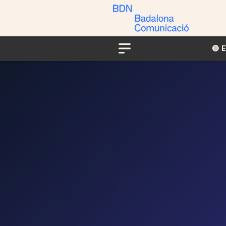
🔴​​
Menu