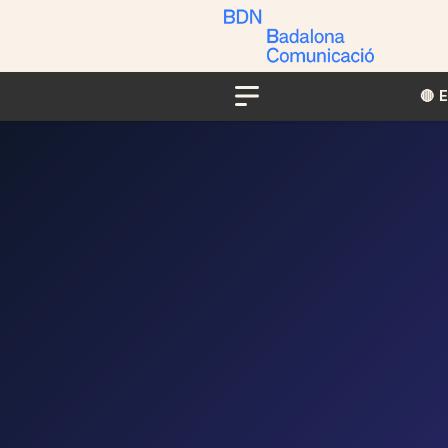
🔴​​
Menu