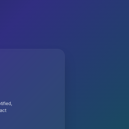
ified,
act