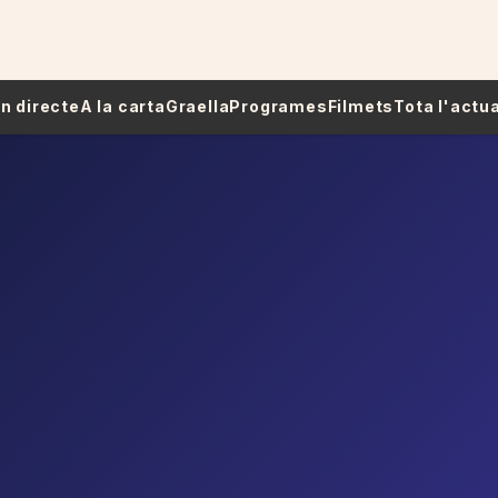
 En directe
A la carta
Graella
Programes
Filmets
Tota l'actua