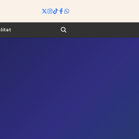
Search
litat