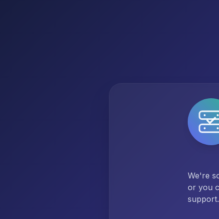
We're so
or you c
support.