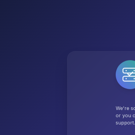
We're so
or you c
support.