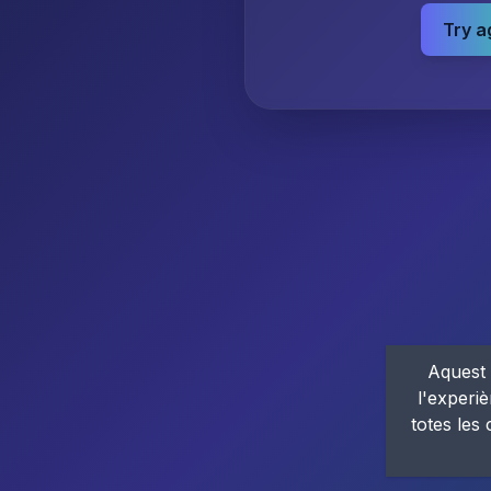
Try a
Aquest 
l'experiè
totes les