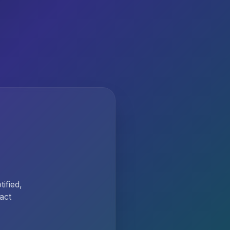
ified,
act