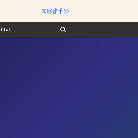
Search
litat