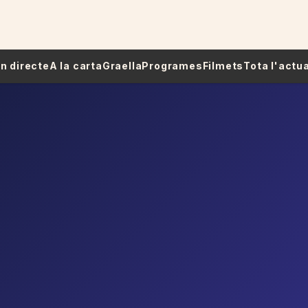
 En directe
A la carta
Graella
Programes
Filmets
Tota l'actua