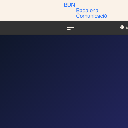
🔴​​
Menu