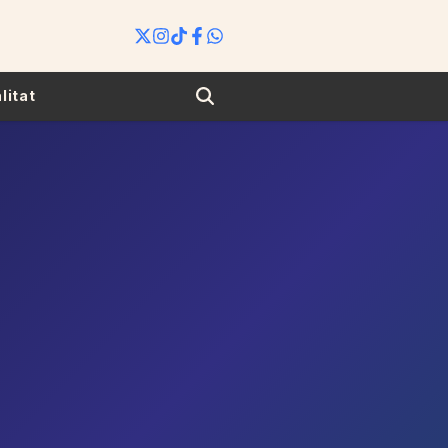
Search
litat