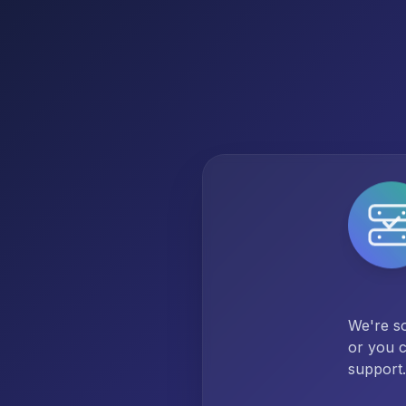
We're so
or you c
support.