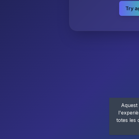
Try a
Aquest 
l'experiè
totes les