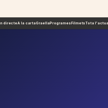
 En directe
A la carta
Graella
Programes
Filmets
Tota l'actua