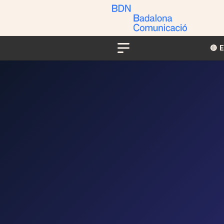
🔴​​
Menu