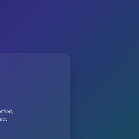
ified,
act