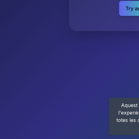
Try a
Aquest 
l'experiè
totes les