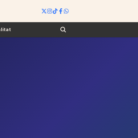
Search
litat