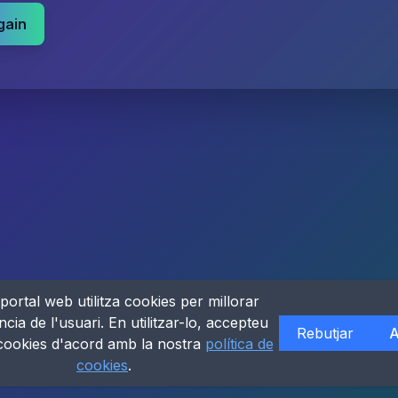
gain
portal web utilitza cookies per millorar
ncia de l'usuari. En utilitzar-lo, accepteu
Rebutjar
A
 cookies d'acord amb la nostra
política de
cookies
.