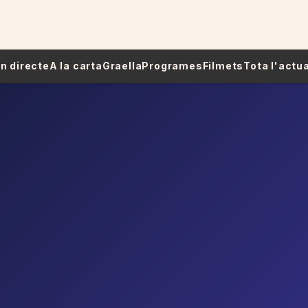
 En directe
A la carta
Graella
Programes
Filmets
Tota l'actua