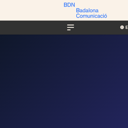
🔴​​
Menu