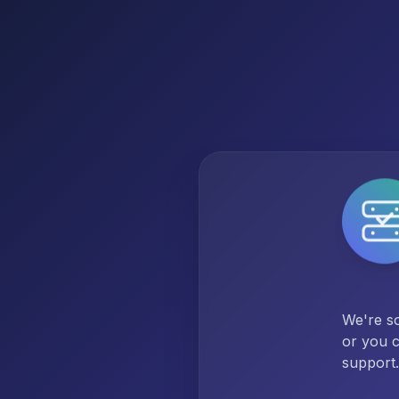
We're so
or you c
support.