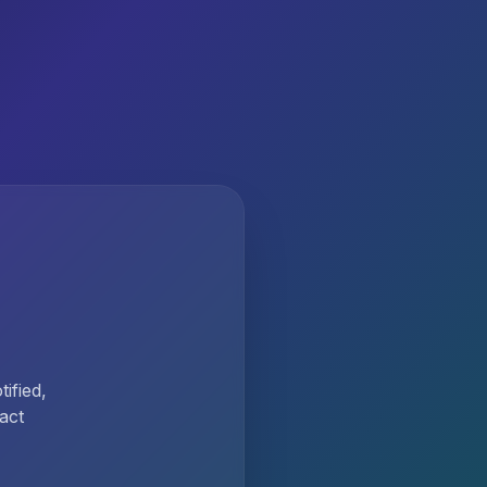
ified,
act