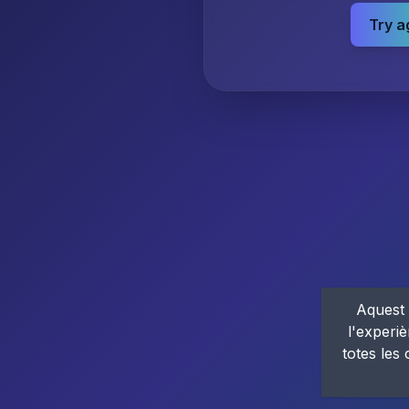
Try a
Aquest 
l'experiè
totes les