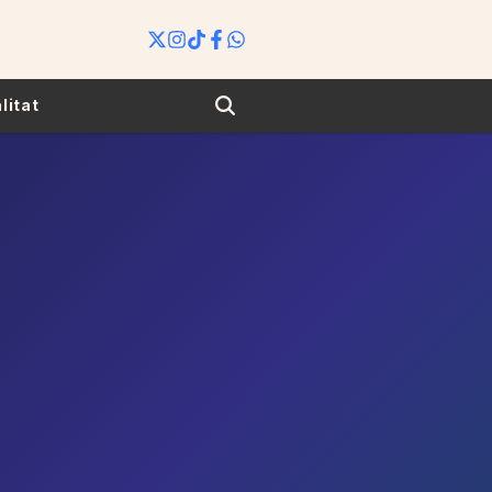
Search
litat