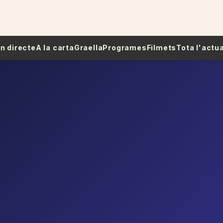
 En directe
A la carta
Graella
Programes
Filmets
Tota l'actua