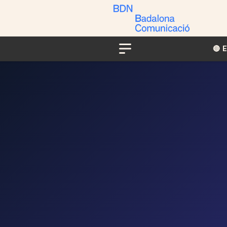
🔴​​
Menu