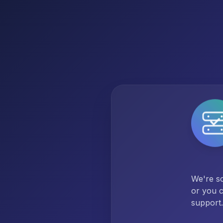
We're so
or you c
support.