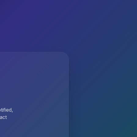
ified,
act