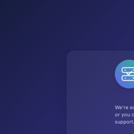
We're so
or you c
support.