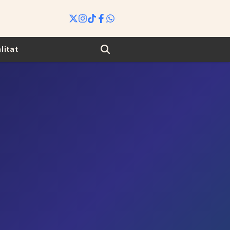
Search
litat