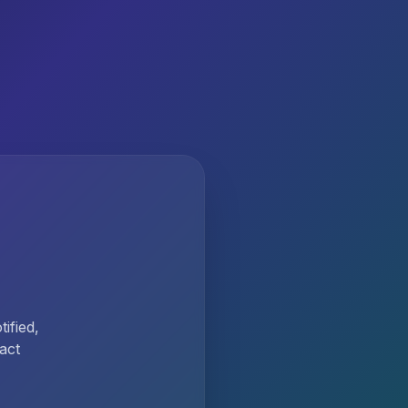
ified,
act