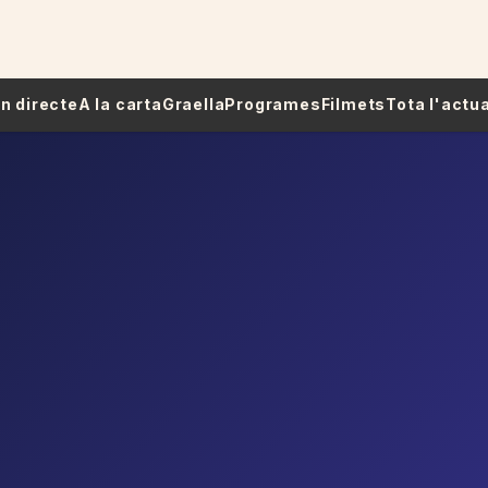
 En directe
A la carta
Graella
Programes
Filmets
Tota l'actua