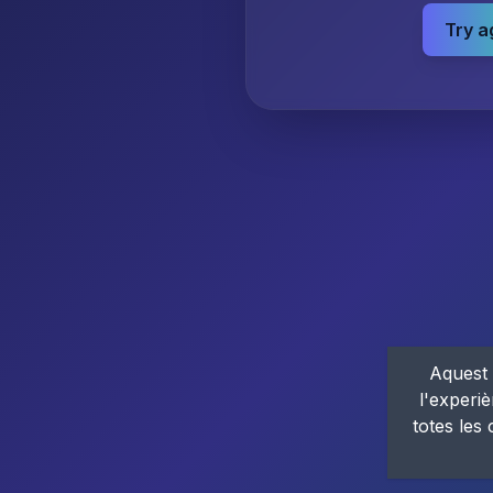
Try a
Aquest 
l'experiè
totes les