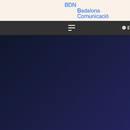
🔴​​
Menu