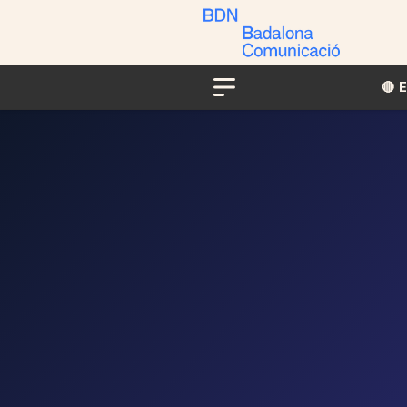
🔴​​
Menu