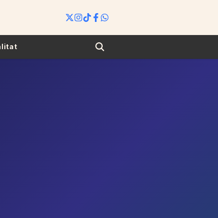
Search
litat