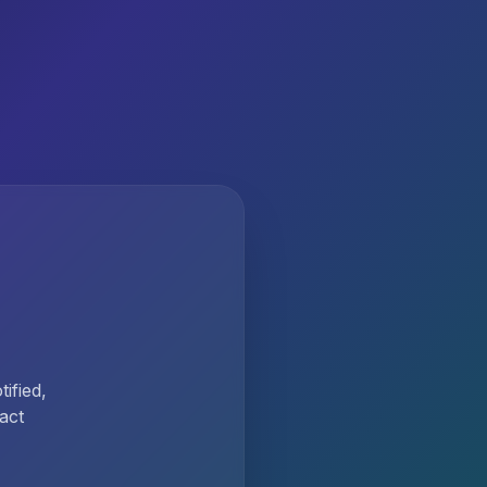
ified,
act