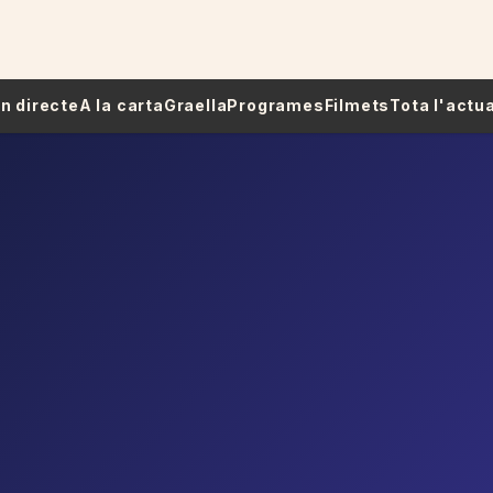
 En directe
A la carta
Graella
Programes
Filmets
Tota l'actua