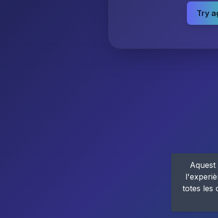
Try a
Aquest 
l'experiè
totes les