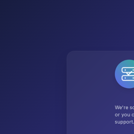
We're so
or you c
support.