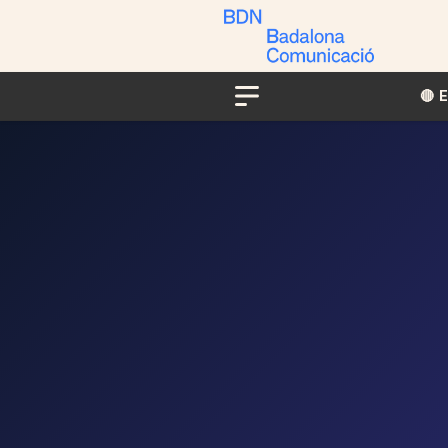
🔴​​
Menu