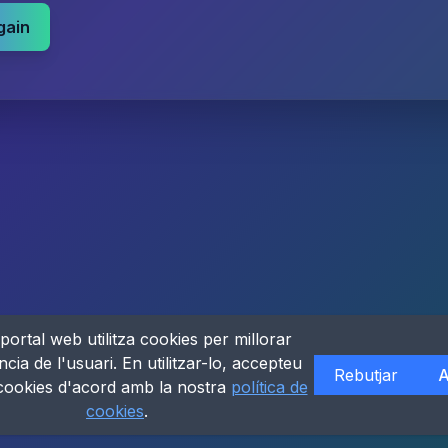
gain
portal web utilitza cookies per millorar
ncia de l'usuari. En utilitzar-lo, accepteu
Rebutjar
A
 cookies d'acord amb la nostra
política de
cookies
.