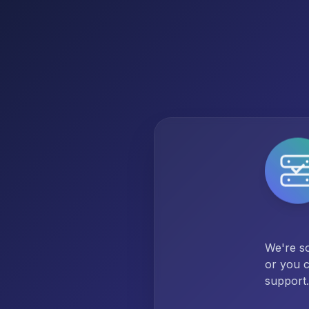
We're so
or you c
support.