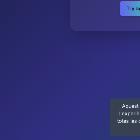
Try a
Aquest 
l'experiè
totes les