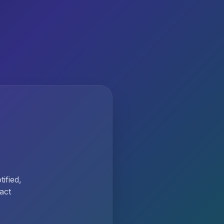
ified,
act