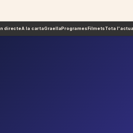
 En directe
A la carta
Graella
Programes
Filmets
Tota l'actua