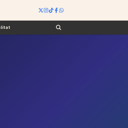
Search
litat