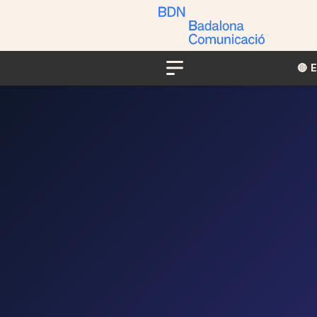
🔴​​
Menu