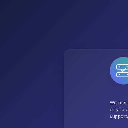
We're so
or you c
support.