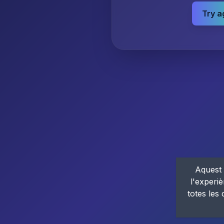
Try a
Aquest 
l'experiè
totes les