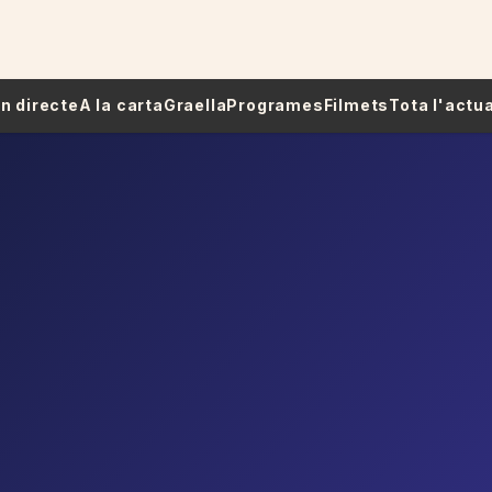
 En directe
A la carta
Graella
Programes
Filmets
Tota l'actua