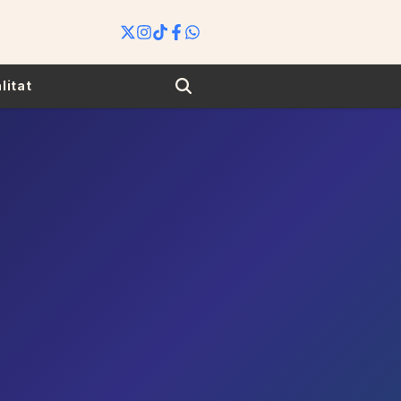
Search
litat