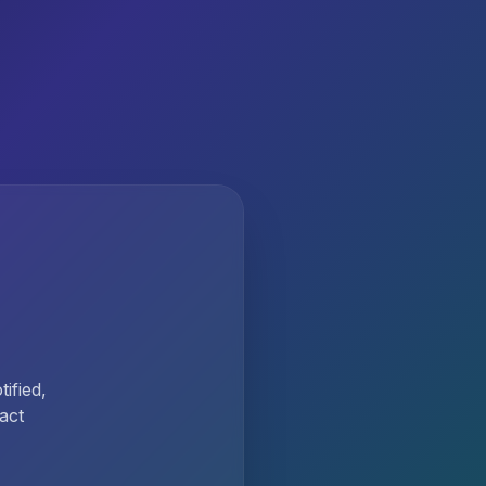
ified,
act