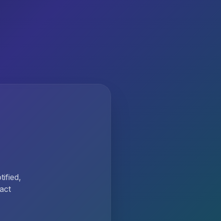
ified,
act