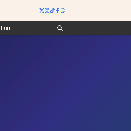
Search
litat