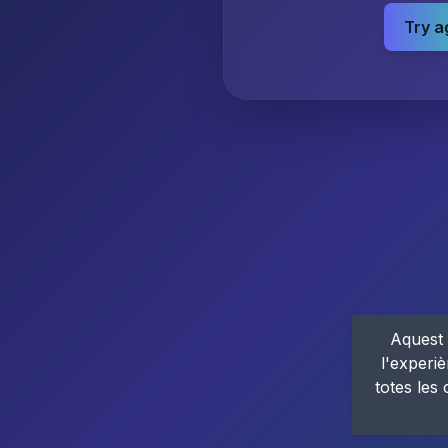
Try a
Aquest 
l'experiè
totes les