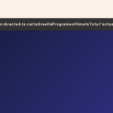
 En directe
A la carta
Graella
Programes
Filmets
Tota l'actua