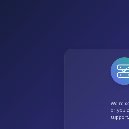
We're so
or you c
support.