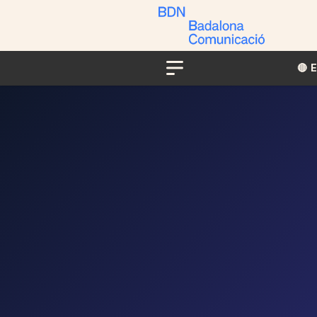
🔴​​
Menu