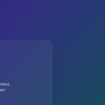
ified,
act