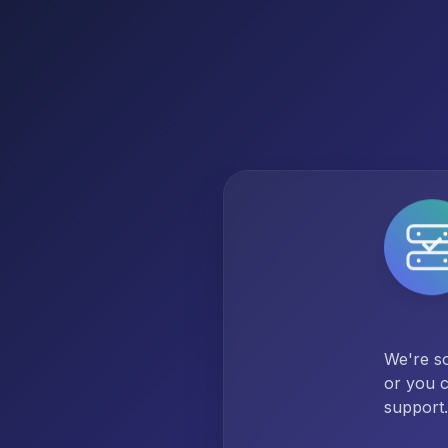
We're so
or you c
support.