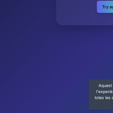
Try a
Aquest 
l'experiè
totes les