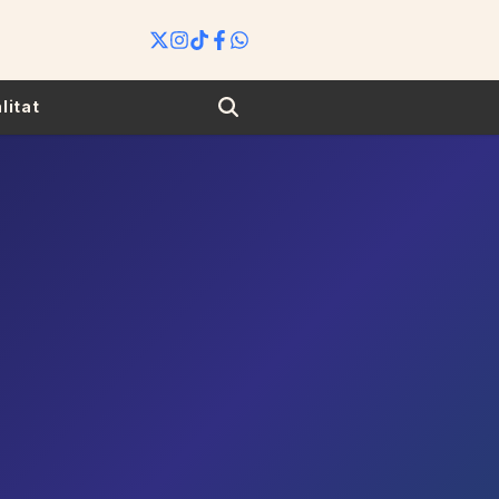
Search
litat