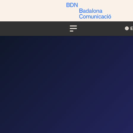
🔴​​
Menu