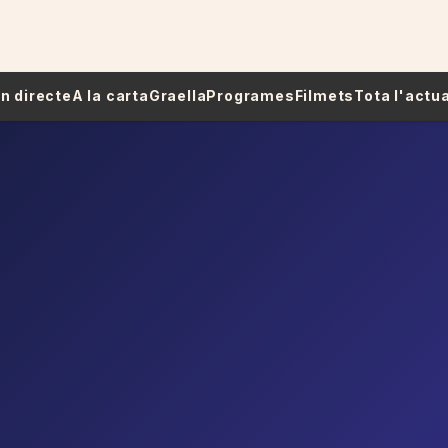
 En directe
A la carta
Graella
Programes
Filmets
Tota l'actua